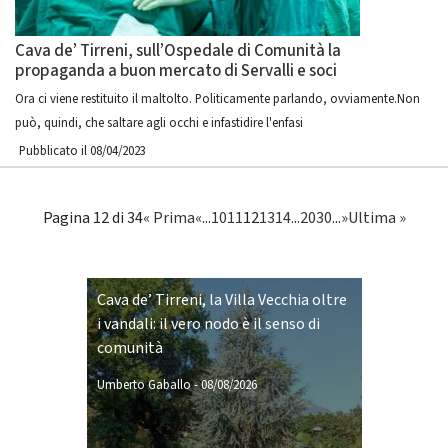
Cava de’ Tirreni, sull’Ospedale di Comunità la
propaganda a buon mercato di Servalli e soci
Ora ci viene restituito il maltolto. Politicamente parlando, ovviamente.Non
può, quindi, che saltare agli occhi e infastidire l'enfasi
Pubblicato il 08/04/2023
Pagina 12 di 34
« Prima
«
...
10
11
12
13
14
...
20
30
...
»
Ultima »
Cava de’ Tirreni, la Villa Vecchia oltre
i vandali: il vero nodo è il senso di
comunità
Umberto Gaballo
-
08/08/2026