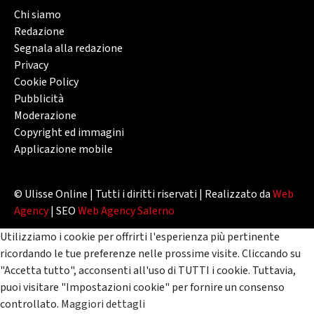
Chi siamo
Redazione
Segnala alla redazione
Privacy
Cookie Policy
Pubblicità
Moderazione
Copyright ed immagini
Applicazione mobile
© Ulisse Online | Tutti i diritti riservati | Realizzato da
Web
Agency
| SEO
Web Agency Salerno
Utilizziamo i cookie per offrirti l'esperienza più pertinente
ricordando le tue preferenze nelle prossime visite. Cliccando su
"Accetta tutto", acconsenti all'uso di TUTTI i cookie. Tuttavia,
puoi visitare "Impostazioni cookie" per fornire un consenso
controllato.
Maggiori dettagli