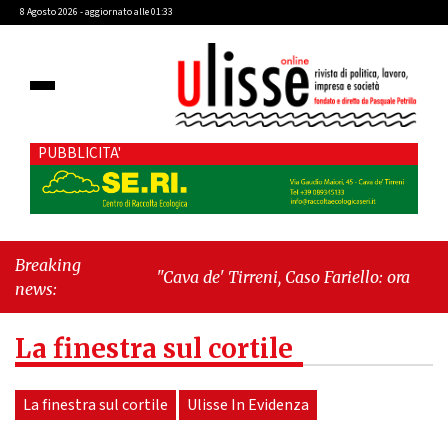
8 Agosto 2026 - aggiornato alle 01:33
PUBBLICITA'
Breaking
"Cava de' Tirreni, Caso Fariello: ora torniamo ai
news:
problemi veri"
-
"Cava de' Tirreni, quando la
burocrazia dimentica perché esiste"
La finestra sul cortile
La finestra sul cortile
Ulisse In Evidenza