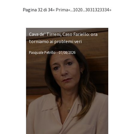
Pagina 32 di 34
« Prima
«
...
10
20
...
30
31
32
33
34
»
Cava de' Tirreni, Caso Fariello: ora
torniamo ai problemi veri
Pasquale Petrillo
-
07/08/2026