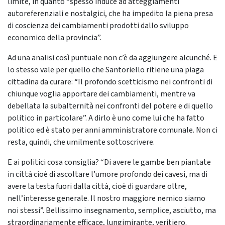
limite, in quanto “spesso induce ad atteggiamenti
autoreferenziali e nostalgici, che ha impedito la piena presa
di coscienza dei cambiamenti prodotti dallo sviluppo
economico della provincia”.
Ad una analisi così puntuale non c’è da aggiungere alcunché. E
lo stesso vale per quello che Santoriello ritiene una piaga
cittadina da curare: “Il profondo scetticismo nei confronti di
chiunque voglia apportare dei cambiamenti, mentre va
debellata la subalternità nei confronti del potere e di quello
politico in particolare”. A dirlo è uno come lui che ha fatto
politico ed è stato per anni amministratore comunale. Non ci
resta, quindi, che umilmente sottoscrivere.
E ai politici cosa consiglia? “Di avere le gambe ben piantate
in città cioè di ascoltare l’umore profondo dei cavesi, ma di
avere la testa fuori dalla città, cioè di guardare oltre,
nell’interesse generale. Il nostro maggiore nemico siamo
noi stessi”. Bellissimo insegnamento, semplice, asciutto, ma
straordinariamente efficace, lungimirante, veritiero.