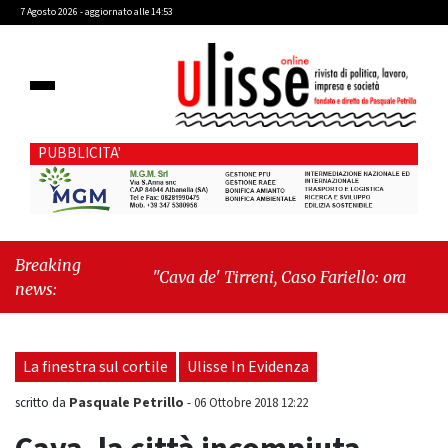
7 Agosto 2026 - aggiornato alle 14:53
PUBBLICITA'
Breaking
"Cava de' Tirreni, Caso Fariello: ora torniamo ai
news:
problemi veri"
-
"Cava de' Tirreni, quando la
burocrazia dimentica perché esiste"
La finestra sul cortile
Ulisse In Evidenza
Pasquale Petrillo
scritto da
-
06 Ottobre 2018 12:22