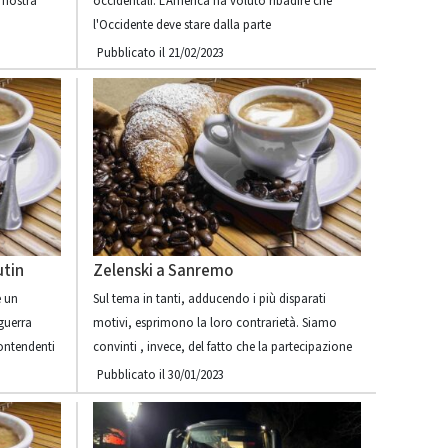
 nostra
occidentali. L'America ha voluto ribadire che
l'Occidente deve stare dalla parte
Pubblicato il 21/02/2023
utin
Zelenski a Sanremo
e un
Sul tema in tanti, adducendo i più disparati
guerra
motivi, esprimono la loro contrarietà. Siamo
contendenti
convinti , invece, del fatto che la partecipazione
Pubblicato il 30/01/2023