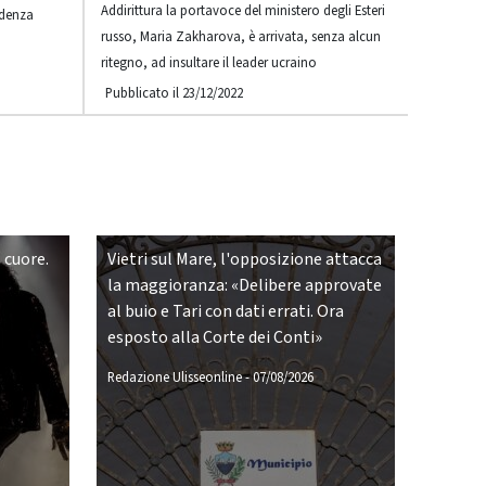
Addirittura la portavoce del ministero degli Esteri
edenza
russo, Maria Zakharova, è arrivata, senza alcun
ritegno, ad insultare il leader ucraino
Pubblicato il 23/12/2022
 cuore.
Vietri sul Mare, l'opposizione attacca
la maggioranza: «Delibere approvate
al buio e Tari con dati errati. Ora
esposto alla Corte dei Conti»
Redazione Ulisseonline
-
07/08/2026