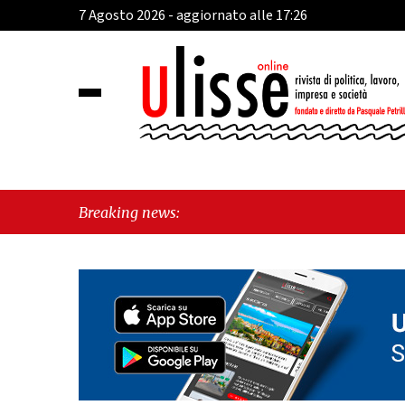
7 Agosto 2026 - aggiornato alle 17:26
"Cava de' Tir
Breaking news:
esiste"