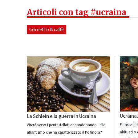
Articoli con tag #ucraina
Cornetto & caffè
Ucraina
La Schlein e la guerra in Ucraina
E' triste d
Virerà verso i pentastellati abbandonando il filo
abituati o
atlantismo che ha caratterizzato il Pd finora?