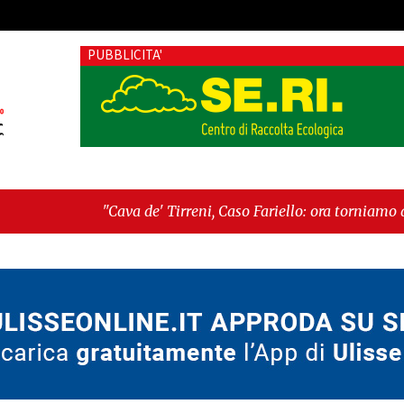
PUBBLICITA'
reni, Caso Fariello: ora torniamo ai problemi veri"
-
"Cava de