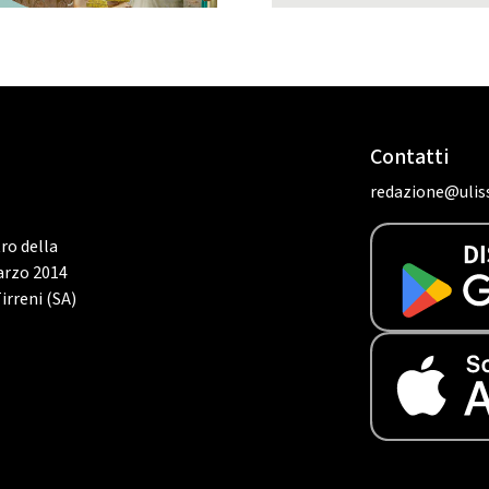
Contatti
redazione@uliss
tro della
marzo 2014
irreni (SA)