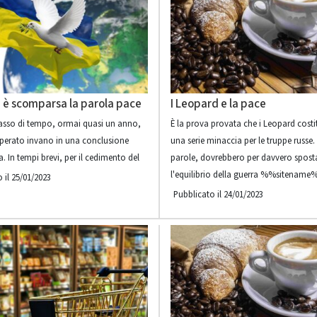
, è scomparsa la parola pace
I Leopard e la pace
lasso di tempo, ormai quasi un anno,
È la prova provata che i Leopard cost
erato invano in una conclusione
una serie minaccia per le truppe russe. 
a. In tempi brevi, per il cedimento del
parole, dovrebbero per davvero spost
l'equilibrio della guerra %%sitenam
 il 25/01/2023
Pubblicato il 24/01/2023