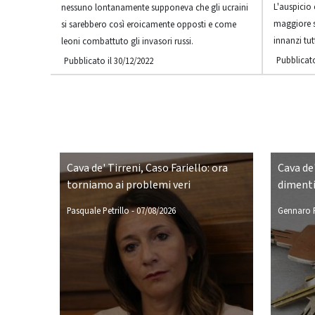
L'auspicio 
nessuno lontanamente supponeva che gli ucraini
maggiore s
si sarebbero così eroicamente opposti e come
innanzi tut
leoni combattuto gli invasori russi.
Pubblicato
Pubblicato il 30/12/2022
Cava de' Tirreni, Caso Fariello: ora
Cava de'
torniamo ai problemi veri
dimenti
Pasquale Petrillo
-
07/08/2026
Gennaro P