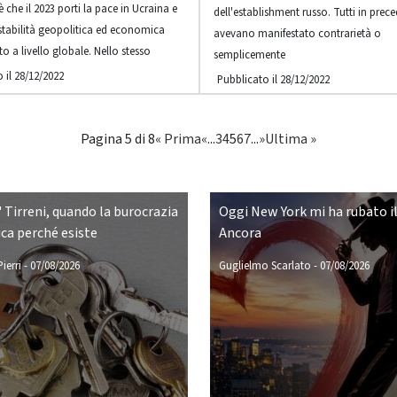
è che il 2023 porti la pace in Ucraina e
dell'establishment russo. Tutti in prec
tabilità geopolitica ed economica
avevano manifestato contrarietà o
to a livello globale. Nello stesso
semplicemente
 il 28/12/2022
Pubblicato il 28/12/2022
Pagina 5 di 8
« Prima
«
...
3
4
5
6
7
...
»
Ultima »
 Tirreni, quando la burocrazia
Oggi New York mi ha rubato il
ca perché esiste
Ancora
ierri
-
07/08/2026
Guglielmo Scarlato
-
07/08/2026