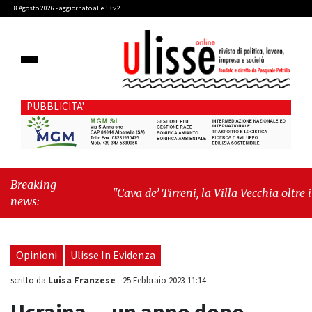
8 Agosto 2026 - aggiornato alle 13:22
PUBBLICITA'
Breaking
"Cava de’ Tirreni, la Villa Vecchia oltre i
news:
vandali: il vero nodo è il senso di comunità"
-
"Cava de’ Tirreni, La Fratellanza sull'ultima
seduta consiliare: “Serve chiarezza!”"
Opinioni
Ulisse In Evidenza
Luisa Franzese
scritto da
-
25 Febbraio 2023 11:14