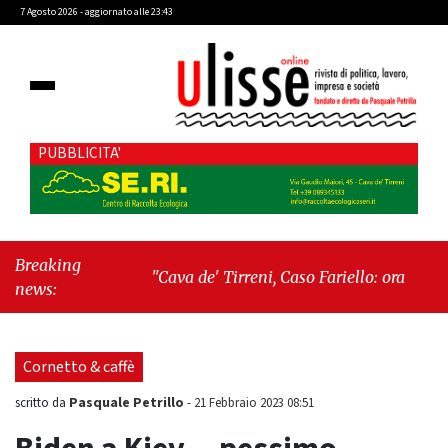
7 Agosto 2026 - aggiornato alle 23:43
PUBBLICITA'
Breaking
"Cava de' Tirreni, Caso Fariello: ora torniamo
news:
ai problemi veri"
-
"Cava de' Tirreni, quando
la burocrazia dimentica perché esiste"
Cornetto & caffè
Pasquale Petrillo
scritto da
-
21 Febbraio 2023 08:51