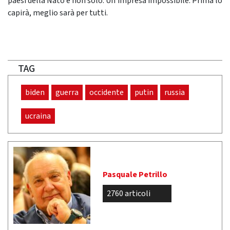
paesi della Nato e non solo. Un’impresa impossibile. Prima lo
capirà, meglio sarà per tutti.
TAG
biden
guerra
occidente
putin
russia
ucraina
Pasquale Petrillo
2760 articoli