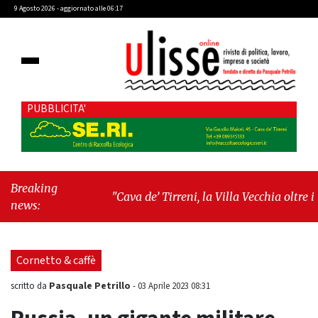
9 Agosto 2026 - aggiornato alle 06:17
PUBBLICITA'
Breaking
"Cava de’ Tirreni, la Villa Vecchia oltre i
news:
vandali: il vero nodo è il senso di comunità"
-
"Cava de’ Tirreni, La Fratellanza sull'ultima
seduta consiliare: “Serve chiarezza!”"
Cornetto & caffè
Pasquale Petrillo
scritto da
-
03 Aprile 2023 08:31