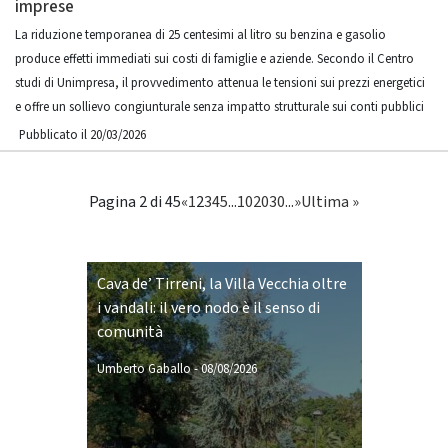
imprese
La riduzione temporanea di 25 centesimi al litro su benzina e gasolio
produce effetti immediati sui costi di famiglie e aziende. Secondo il Centro
studi di Unimpresa, il provvedimento attenua le tensioni sui prezzi energetici
e offre un sollievo congiunturale senza impatto strutturale sui conti pubblici
Pubblicato il 20/03/2026
Pagina 2 di 45
«
1
2
3
4
5
...
10
20
30
...
»
Ultima »
Cava de’ Tirreni, la Villa Vecchia oltre
i vandali: il vero nodo è il senso di
comunità
Umberto Gaballo
-
08/08/2026