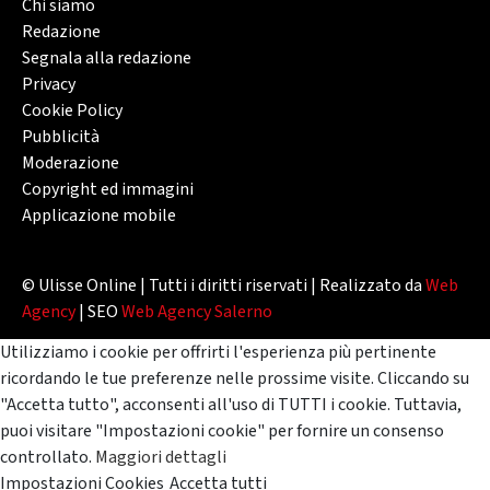
Chi siamo
Redazione
Segnala alla redazione
Privacy
Cookie Policy
Pubblicità
Moderazione
Copyright ed immagini
Applicazione mobile
© Ulisse Online | Tutti i diritti riservati | Realizzato da
Web
Agency
| SEO
Web Agency Salerno
Utilizziamo i cookie per offrirti l'esperienza più pertinente
ricordando le tue preferenze nelle prossime visite. Cliccando su
"Accetta tutto", acconsenti all'uso di TUTTI i cookie. Tuttavia,
puoi visitare "Impostazioni cookie" per fornire un consenso
controllato.
Maggiori dettagli
Impostazioni Cookies
Accetta tutti