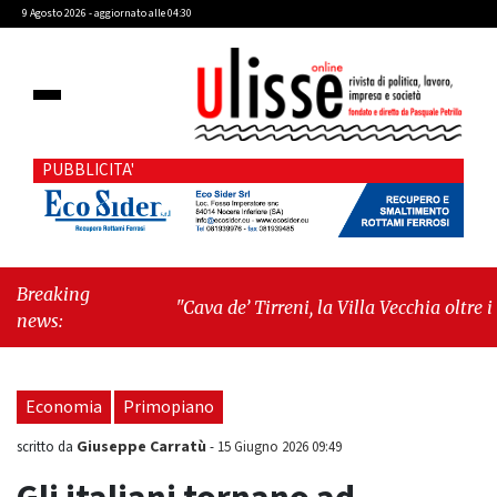
9 Agosto 2026 - aggiornato alle 04:30
PUBBLICITA'
Breaking
"Cava de’ Tirreni, la Villa Vecchia oltre i
news:
vandali: il vero nodo è il senso di comunità"
-
"Cava de’ Tirreni, La Fratellanza sull'ultima
seduta consiliare: “Serve chiarezza!”"
Economia
Primopiano
Giuseppe Carratù
scritto da
-
15 Giugno 2026 09:49