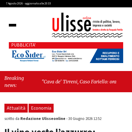
7 Agosto 2026 - aggiornato alle 20:33
PUBBLICITA'
Breaking
"Cava de' Tirreni, Caso Fariello: ora torniamo ai
news:
problemi veri"
-
"Cava de' Tirreni, quando la
burocrazia dimentica perché esiste"
Attualità
Economia
Redazione Ulisseonline
scritto da
-
30 Giugno 2026 12:52