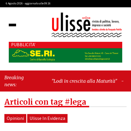
6 Agosto 2026 - aggiornato alle 09:16
PUBBLICITA'
Breaking
"Lodi in crescita alla Maturità"
-
"Cava de’
news:
Tirreni, il valore dei simboli e la
responsabilità delle azioni"
Articoli con tag #lega
Opinioni
Ulisse In Evidenza