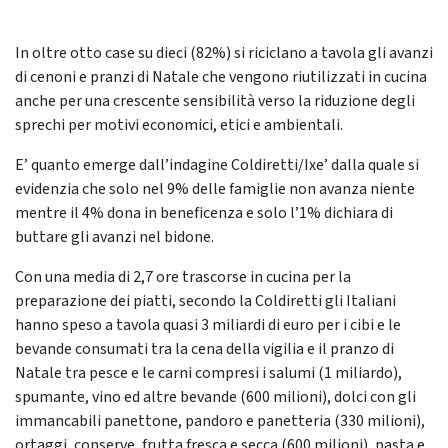
In oltre otto case su dieci (82%) si riciclano a tavola gli avanzi
di cenoni e pranzi di Natale che vengono riutilizzati in cucina
anche per una crescente sensibilità verso la riduzione degli
sprechi per motivi economici, etici e ambientali.
E’ quanto emerge dall’indagine Coldiretti/Ixe’ dalla quale si
evidenzia che solo nel 9% delle famiglie non avanza niente
mentre il 4% dona in beneficenza e solo l’1% dichiara di
buttare gli avanzi nel bidone.
Con una media di 2,7 ore trascorse in cucina per la
preparazione dei piatti, secondo la Coldiretti gli Italiani
hanno speso a tavola quasi 3 miliardi di euro per i cibi e le
bevande consumati tra la cena della vigilia e il pranzo di
Natale tra pesce e le carni compresi i salumi (1 miliardo),
spumante, vino ed altre bevande (600 milioni), dolci con gli
immancabili panettone, pandoro e panetteria (330 milioni),
ortaggi, conserve, frutta fresca e secca (600 milioni), pasta e