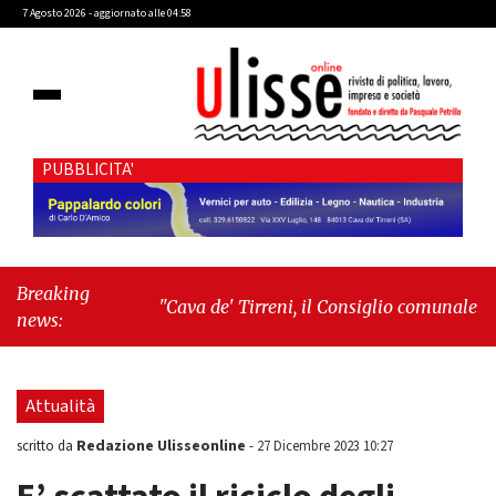
7 Agosto 2026 - aggiornato alle 04:58
PUBBLICITA'
Breaking
"Cava de' Tirreni, il Consiglio comunale
news:
conferma Sara Fariello. L'opposizione lascia
l'aula al momento del voto"
-
"Vietri sul
Mare, giornata storica: la ceramica ammessa
Attualità
alla fase europea per l’IGP"
Redazione Ulisseonline
scritto da
-
27 Dicembre 2023 10:27