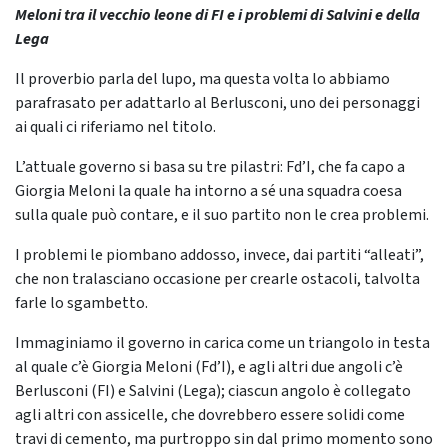
Meloni tra il vecchio leone di FI e i problemi di Salvini e della
Lega
Il proverbio parla del lupo, ma questa volta lo abbiamo
parafrasato per adattarlo al Berlusconi, uno dei personaggi
ai quali ci riferiamo nel titolo.
L’attuale governo si basa su tre pilastri: Fd’I, che fa capo a
Giorgia Meloni la quale ha intorno a sé una squadra coesa
sulla quale può contare, e il suo partito non le crea problemi.
I problemi le piombano addosso, invece, dai partiti “alleati”,
che non tralasciano occasione per crearle ostacoli, talvolta
farle lo sgambetto.
Immaginiamo il governo in carica come un triangolo in testa
al quale c’è Giorgia Meloni (Fd’I), e agli altri due angoli c’è
Berlusconi (FI) e Salvini (Lega); ciascun angolo è collegato
agli altri con assicelle, che dovrebbero essere solidi come
travi di cemento, ma purtroppo sin dal primo momento sono