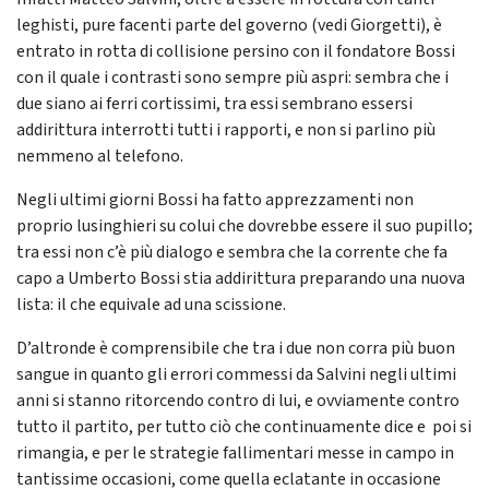
leghisti, pure facenti parte del governo (vedi Giorgetti), è
entrato in rotta di collisione persino con il fondatore Bossi
con il quale i contrasti sono sempre più aspri: sembra che i
due siano ai ferri cortissimi, tra essi sembrano essersi
addirittura interrotti tutti i rapporti, e non si parlino più
nemmeno al telefono.
Negli ultimi giorni Bossi ha fatto apprezzamenti non
proprio lusinghieri su colui che dovrebbe essere il suo pupillo;
tra essi non c’è più dialogo e sembra che la corrente che fa
capo a Umberto Bossi stia addirittura preparando una nuova
lista: il che equivale ad una scissione.
D’altronde è comprensibile che tra i due non corra più buon
sangue in quanto gli errori commessi da Salvini negli ultimi
anni si stanno ritorcendo contro di lui, e ovviamente contro
tutto il partito, per tutto ciò che continuamente dice e poi si
rimangia, e per le strategie fallimentari messe in campo in
tantissime occasioni, come quella eclatante in occasione