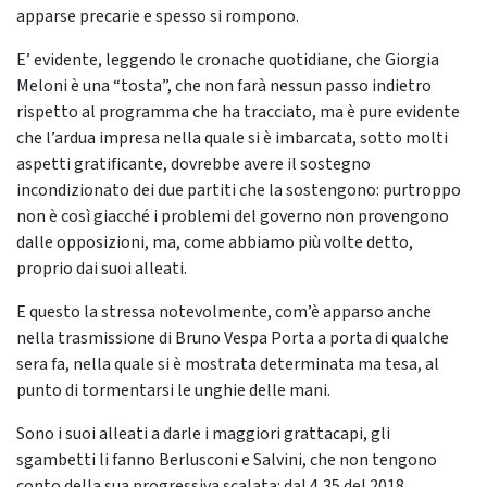
apparse precarie e spesso si rompono.
E’ evidente, leggendo le cronache quotidiane, che Giorgia
Meloni è una “tosta”, che non farà nessun passo indietro
rispetto al programma che ha tracciato, ma è pure evidente
che l’ardua impresa nella quale si è imbarcata, sotto molti
aspetti gratificante, dovrebbe avere il sostegno
incondizionato dei due partiti che la sostengono: purtroppo
non è così giacché i problemi del governo non provengono
dalle opposizioni, ma, come abbiamo più volte detto,
proprio dai suoi alleati.
E questo la stressa notevolmente, com’è apparso anche
nella trasmissione di Bruno Vespa Porta a porta di qualche
sera fa, nella quale si è mostrata determinata ma tesa, al
punto di tormentarsi le unghie delle mani.
Sono i suoi alleati a darle i maggiori grattacapi, gli
sgambetti li fanno Berlusconi e Salvini, che non tengono
conto della sua progressiva scalata: dal 4,35 del 2018