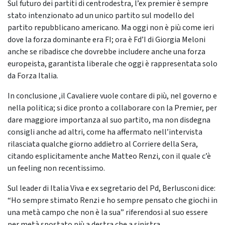
Sul futuro dei partiti di centrodestra, l’ex premier è sempre
stato intenzionato ad un unico partito sul modello del
partito repubblicano americano. Ma oggi non è più come ieri
dove la forza dominante era FI; ora è Fd’I di Giorgia Meloni
anche se ribadisce che dovrebbe includere anche una forza
europeista, garantista liberale che oggi è rappresentata solo
da Forza Italia.
In conclusione ,il Cavaliere vuole contare di più, nel governo e
nella politica; si dice pronto a collaborare con la Premier, per
dare maggiore importanza al suo partito, ma non disdegna
consigli anche ad altri, come ha affermato nell’intervista
rilasciata qualche giorno addietro al Corriere della Sera,
citando esplicitamente anche Matteo Renzi, con il quale c’è
un feeling non recentissimo.
Sul leader di Italia Viva e ex segretario del Pd, Berlusconi dice:
“Ho sempre stimato Renzi e ho sempre pensato che giochi in
una metà campo che non è la sua” riferendosi al suo essere
per metà spostato più a destra che a sinistra.