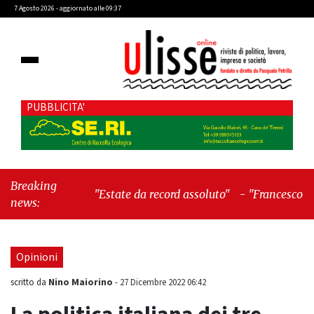
7 Agosto 2026 - aggiornato alle 09:37
PUBBLICITA'
Breaking
"Estate da record assoluto"
-
"Francesco Guccini
news:
mi insegnò che Tex Willer era letteratura"
Opinioni
Nino Maiorino
scritto da
-
27 Dicembre 2022 06:42