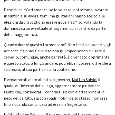
E conclude: “Certamente, se lo volesse, potremmo lavorare
in sintonia su diversi temi ma gli italiani hanno scelto alle
elezioni da chi vogliono essere governati”, sorvolando la
domanda su un eventuale allargamento al centro da parte
della maggioranza.
Quanto durerà questo tormentone? Non è dato di saperlo, gli
acciacchi fisici del Cavaliere non gli impediscono di usare il
cervello, comunque, anche per l’età, è diventato opprimente
e questo stato, a lungo andare, potrebbe nuocere, oltre che a
se stesso, al suo partito e alla coalizione.
E veniamo all’altro alleato di governo,
Matteo Salvini
il
quale, all’interno della Lega, appare sempre più isolato,
tanto che, considerati i contrasti sia con altri esponenti di
peso del partito, sia con i padri nobili dello stesso, non si sa
fino a quando continuerà ad esserne Segretario.
Infatti Matteo Salvini, oltre a essere in rottura con tanti