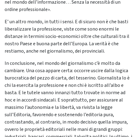
nel mondo dell’informazione… Senza la necessità di un
ordine professionale».
E’ un altro mondo, in tutti i sensi. E di sicuro non è che basti
liberalizzare la professione, viste come sono enormi le
distanze in termini socio-economici oltre che culturali tra il
nostro Paese e buona parte dell’Europa. La verità è che
restiamo, anche nel giornalismo, dei provinciali.
In conclusione, nel mondo del giornalismo c’è molto da
cambiare. Una cosa appare certa: occorre uscire dalla logica
burocratica del pezzo di carta, del tesserino. Giornalista lo è
chi la esercita la professione e non chi è iscritto all’albo e
basta. E le tutele vanno innanzi tutto trovate in norme ad
hoc e in accordi sindacali. E soprattutto, per assicurare al
massimo l’autonomia e la libertà, va rivista la legge
sull’Editoria, favorendo e sostenendo l’editoria pura,
contrastando, al contrario, in modo decisivo quella impura,
ovvero le proprietà editoriali nelle mani di grandi gruppi:
industriali, bancari, commerciali, talvolta politici. In ultimo, i