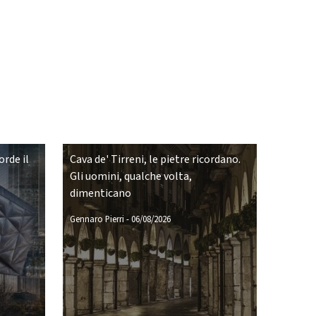
rde il
Cava de' Tirreni, le pietre ricordano.
Gli uomini, qualche volta,
dimenticano
Gennaro Pierri
-
06/08/2026