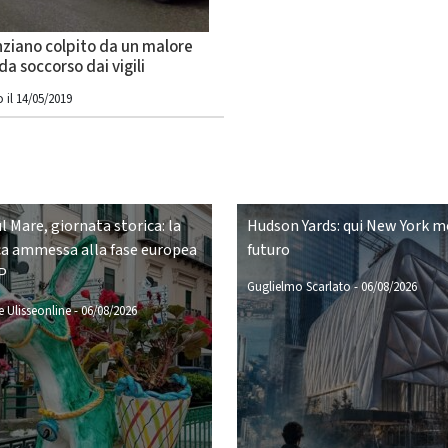
nziano colpito da un malore
da soccorso dai vigili
 il 14/05/2019
ul Mare, giornata storica: la
Hudson Yards: qui New York mo
a ammessa alla fase europea
futuro
P
Guglielmo Scarlato
-
06/08/2026
 Ulisseonline
-
06/08/2026