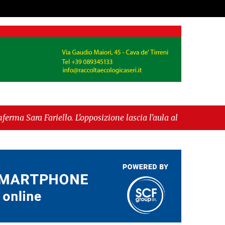
osizione lascia l'aula al momento del voto"
-
pea per l’IGP"