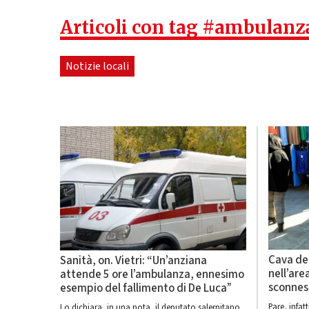
Articoli con tag #ambulanz
Notizie locali
Cava de’
Sanità, on. Vietri: “Un’anziana
nell’are
attende 5 ore l’ambulanza, ennesimo
sconnes
esempio del fallimento di De Luca”
Pare, infat
Lo dichiara, in una nota, il deputato salernitano