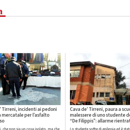
a
 Tirreni, incidenti ai pedoni
Cava de’ Tirreni, paura a scuo
a mercatale per l’asfalto
malessere di uno studente de
so
“De Filippis”: allarme rientra
ti, che non sia un cosa isolato, ma che
Lo studente soffre di epilessia ed è stat