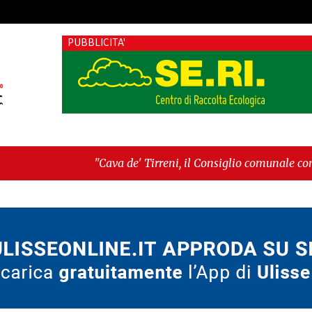
PUBBLICITA'
' Tirreni, il Consiglio comunale conferma Sara Fariello. L'opp
sul Mare, giornata storica: la ceramica ammessa alla fase euro