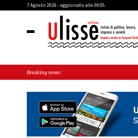
7 Agosto 2026 - aggiornato alle 00:05
"Cava de
Breaking news:
"Vietri 