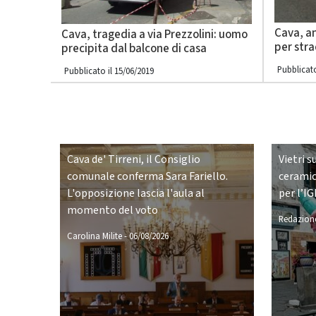
Cava, a
Cava, tragedia a via Prezzolini: uomo
per stra
precipita dal balcone di casa
Pubblicato
Pubblicato il 15/06/2019
Cava de' Tirreni, il Consiglio
Vietri s
comunale conferma Sara Fariello.
ceramic
L'opposizione lascia l'aula al
per l’IG
momento del voto
Redazione
Carolina Milite
-
06/08/2026