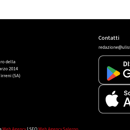
Contatti
redazione@uliss
tro della
marzo 2014
irreni (SA)
da
Web Agency
| SEO
Web Agency Salerno