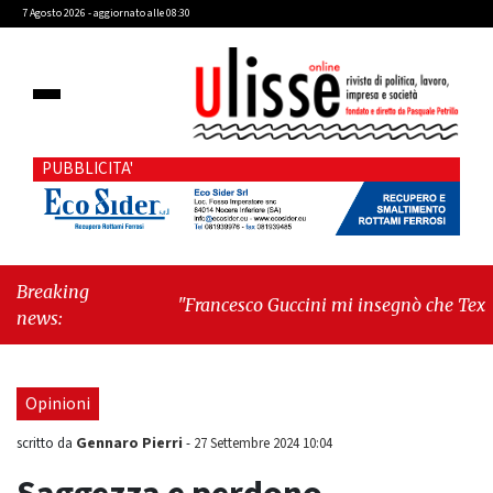
7 Agosto 2026 - aggiornato alle 08:30
PUBBLICITA'
Breaking
"Francesco Guccini mi insegnò che Tex Willer
news:
era letteratura"
-
"Cava de' Tirreni, il
Consiglio comunale conferma Sara Fariello.
L'opposizione lascia l'aula al momento del
Opinioni
voto"
Gennaro Pierri
scritto da
-
27 Settembre 2024 10:04