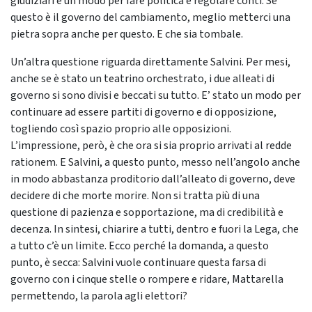
giudiziari è un modo per fare politica e regolare conti. Se
questo è il governo del cambiamento, meglio metterci una
pietra sopra anche per questo. E che sia tombale.
Un’altra questione riguarda direttamente Salvini. Per mesi,
anche se è stato un teatrino orchestrato, i due alleati di
governo si sono divisi e beccati su tutto. E’ stato un modo per
continuare ad essere partiti di governo e di opposizione,
togliendo così spazio proprio alle opposizioni.
L’impressione, però, è che ora si sia proprio arrivati al redde
rationem. E Salvini, a questo punto, messo nell’angolo anche
in modo abbastanza proditorio dall’alleato di governo, deve
decidere di che morte morire. Non si tratta più di una
questione di pazienza e sopportazione, ma di credibilità e
decenza. In sintesi, chiarire a tutti, dentro e fuori la Lega, che
a tutto c’è un limite. Ecco perché la domanda, a questo
punto, è secca: Salvini vuole continuare questa farsa di
governo con i cinque stelle o rompere e ridare, Mattarella
permettendo, la parola agli elettori?