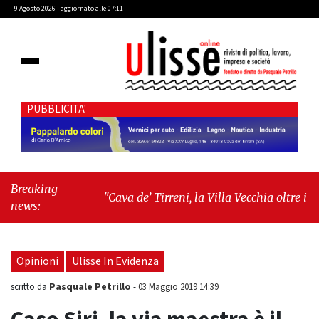
9 Agosto 2026 - aggiornato alle 07:11
PUBBLICITA'
Breaking
"Cava de’ Tirreni, la Villa Vecchia oltre i vandali:
news:
il vero nodo è il senso di comunità"
-
"Cava de’
Tirreni, La Fratellanza sull'ultima seduta
consiliare: “Serve chiarezza!”"
Opinioni
Ulisse In Evidenza
Pasquale Petrillo
scritto da
-
03 Maggio 2019 14:39