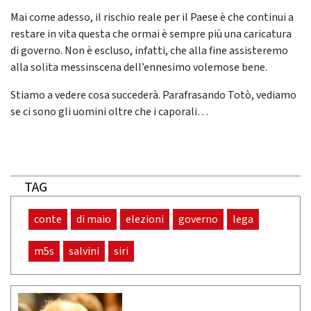
Mai come adesso, il rischio reale per il Paese è che continui a
restare in vita questa che ormai è sempre più una caricatura
di governo. Non è escluso, infatti, che alla fine assisteremo
alla solita messinscena dell’ennesimo volemose bene.
Stiamo a vedere cosa succederà. Parafrasando Totò, vediamo
se ci sono gli uomini oltre che i caporali…
TAG
conte
di maio
elezioni
governo
lega
m5s
salvini
siri