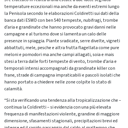
temperature eccezionali ma anche da eventi estremi lungo
la Penisola secondo le elaborazioni Coldiretti sui dati della
banca dati ESWD con ben 540 tempeste, nubifragi, trombe
d’aria e grandinate che hanno provocato gravi danni nelle
campagne e al turismo dove si lamenta un calo delle
presenze in spiaggia. Piante sradicate, serre divelte, vigneti
abbattuti, mele, pesche e altra frutta flagellata come pure
meloni e pomodori ma anche campi allagati, soia e mais
stesi a terra dalle forti tempeste di vento, trombe d’aria e
temporali intensi accompagnati da grandinate killer con
frane, strade di campagna impraticabili e pascoli isolati che
hanno portato a chiedere nelle zone colpite lo stato di
calamità.
“Si sta verificando una tendenza alla tropicalizzazione che –
continua la Coldiretti – si evidenzia con una più elevata
frequenza di manifestazioni violente, grandine di maggiore
dimensione, sfasamenti stagionali, precipitazioni brevi ed
intense ed il rapido passaggio dal caldo al maltempo che