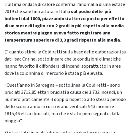
L’ultima ondata di calore conferma l’anomalia di una estate
2019 che sale fino ad ora in Italia
sul podio delle più
bollenti dal 1800, piazzandosi al terzo posto per effetto
di un mese di luglio con 2 gradi in più rispetto alla media
storica mentre giugno aveva fatto registrare una
temperatura superiore di 3,3 gradi rispetto alla media
.
E’ quanto stima la Coldiretti sulla base delle elaborazioni su
dati Isac Cnr nel sottolineare che le condizioni climatiche
hanno favorito il diffondersi di incendi soprattutto in aree
dove la colonnina di mercurio è stata più elevata.
“Quest’anno in Sardegna – sottolinea la Coldiretti – sono
bruciati 3712,85 ettari bruciati a causa dei 1.732 incendi, un
numero praticamente il doppio rispetto allo stesso periodo
dello scorso anno in cui si erano verificati 943 incendi e
1815,46 ettari bruciati, ma che e stato pero segnato dalla
pioggia”.
Si è trattato in realtà di una estate a due facce segnata