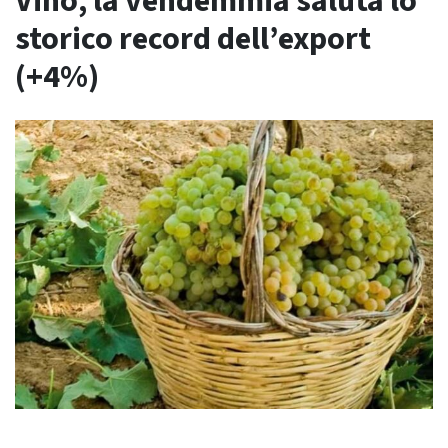
Vino, la vendemmia saluta lo
storico record dell’export
(+4%)