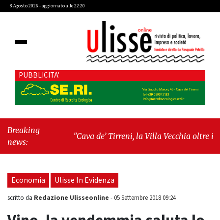
8 Agosto 2026 - aggiornato alle 22:20
PUBBLICITA'
Breaking
"Cava de’ Tirreni, la Villa Vecchia oltre i
news:
vandali: il vero nodo è il senso di comunità"
-
"Cava de’ Tirreni, La Fratellanza sull'ultima
seduta consiliare: “Serve chiarezza!”"
Economia
Ulisse In Evidenza
Redazione Ulisseonline
scritto da
-
05 Settembre 2018 09:24