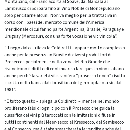
Montalcino, dal Franciacorta al Soave, dal Marsala al
Lambrusco di Sorbara fino al Vino Nobile di Montepulciano
solo per citarne alcuni. Non va meglio per la trattativa in
corso con i paesi del mercato comune dell’America
meridionale di cui fanno parte Argentina, Brasile, Paraguay e
Uruguay (Mercosur), con una forte vocazione vitivinicola”.
“Il negoziato – rileva la Coldiretti – appare molto complesso
anche per la presenza in Brasile di diversi produttori di
Prosecco specialmente nella zona del Rio Grande che
rivendicano il diritto di continuare a fare questo vino italiano
anche perché la varietà vitis vinifera “prosecco tondo” risulta
iscritta nella banca dati brasiliana del germoplasma sin dal
1981”.
“E tutto questo – spiega la Coldiretti – mentre nel mondo
proliferano falsi di ogni tipo con il Prosecco che guida la
classifica dei vini più taroccati con le imitazioni diffuse in
tutti i continenti dal Meer-secco al Kressecco, dal Semisecco
e al Consecco, ma è stata smascherata le vendita anche del