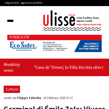
9 Agosto 2026 - aggiornato alle 09:05
PUBBLICITA'
Breaking
"Cava de’ Tirreni, la Villa Vecchia oltre i vandali:
news:
il vero nodo è il senso di comunità"
-
"Cava de’
Tirreni, La Fratellanza sull'ultima seduta
consiliare: “Serve chiarezza!”"
Cultura
Filippo Falvella
scritto da
-
03 Febbraio 2025 07:27