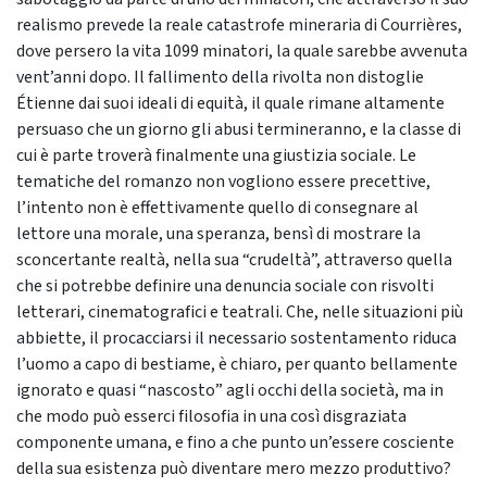
realismo prevede la reale catastrofe mineraria di Courrières,
dove persero la vita 1099 minatori, la quale sarebbe avvenuta
vent’anni dopo. Il fallimento della rivolta non distoglie
Étienne dai suoi ideali di equità, il quale rimane altamente
persuaso che un giorno gli abusi termineranno, e la classe di
cui è parte troverà finalmente una giustizia sociale. Le
tematiche del romanzo non vogliono essere precettive,
l’intento non è effettivamente quello di consegnare al
lettore una morale, una speranza, bensì di mostrare la
sconcertante realtà, nella sua “crudeltà”, attraverso quella
che si potrebbe definire una denuncia sociale con risvolti
letterari, cinematografici e teatrali. Che, nelle situazioni più
abbiette, il procacciarsi il necessario sostentamento riduca
l’uomo a capo di bestiame, è chiaro, per quanto bellamente
ignorato e quasi “nascosto” agli occhi della società, ma in
che modo può esserci filosofia in una così disgraziata
componente umana, e fino a che punto un’essere cosciente
della sua esistenza può diventare mero mezzo produttivo?