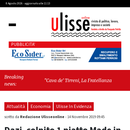
8 Agosto 2026 - aggiornato alle 11:13
PUBBLICITA'
Breaking
"Cava de’ Tirreni, La Fratellanza sull'ultima
news:
seduta consiliare: “Serve chiarezza!”"
-
"Il
trono è di erba: come Bryant Park ha sconfitto
l’impero di cemento"
Attualità
Economia
Ulisse In Evidenza
Redazione Ulisseonline
scritto da
-
14 Novembre 2019 09:45