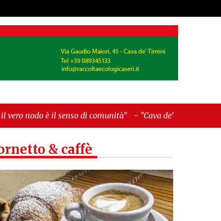
nso di comunità"
-
"Cava de’ Tirreni, La Fratellanza
ornetto & caffè