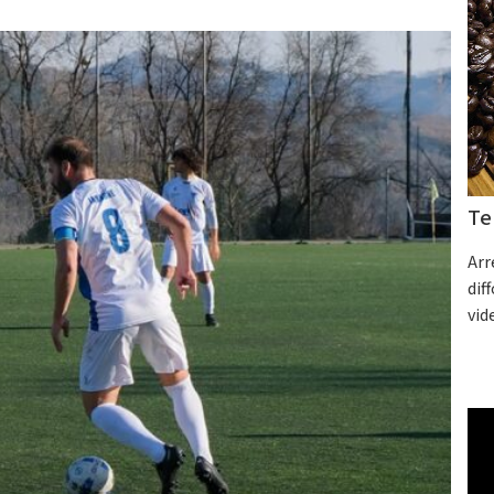
Te
Arr
dif
vid