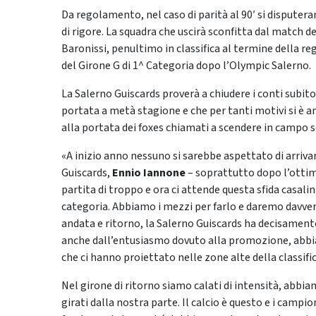
Da regolamento, nel caso di parità al 90′ si disputera
di rigore. La squadra che uscirà sconfitta dal match 
Baronissi, penultimo in classifica al termine della re
del Girone G di 1^ Categoria dopo l’Olympic Salerno.
La Salerno Guiscards proverà a chiudere i conti subi
portata a metà stagione e che per tanti motivi si è
alla portata dei foxes chiamati a scendere in campo sen
«A inizio anno nessuno si sarebbe aspettato di arrivar
Guiscards,
Ennio Iannone
– soprattutto dopo l’ottim
partita di troppo e ora ci attende questa sfida casali
categoria. Abbiamo i mezzi per farlo e daremo davver
andata e ritorno, la Salerno Guiscards ha decisament
anche dall’entusiasmo dovuto alla promozione, abbi
che ci hanno proiettato nelle zone alte della classific
Nel girone di ritorno siamo calati di intensità, abbi
girati dalla nostra parte. Il calcio è questo e i campio