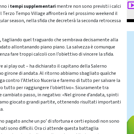
nno i
tempi supplementari
mentre non sono previsti i calci
del Terzo Tempo Village affronterà nel prossimo weekend il
gular season, nella sfida che decreterà la seconda retrocessa
to, tagliando quel traguardo che sembrava decisamente alla
 andato allontanando piano piano. La salvezza è comunque
za fare troppi calcoli con l’obiettivo di vincere la sfida.
e ai play out – ha dichiarato il capitano della Salerno
o girone di andata. Al ritorno abbiamo sbagliato qualche
nga contro l’Atletico Nuceria e faremo di tutto per salvare la
o tutto per raggiungere l’obiettivo». Sicuramente tra
e cambiato passo, in negativo: «Nel girone d’andata, spinti
amo giocato grandi partite, ottenendo risultati importanti
a.
amo pagato anche un po’ di sfortuna e certi episodi non sono
nati sono difficili. Ora ci attende questa battaglia