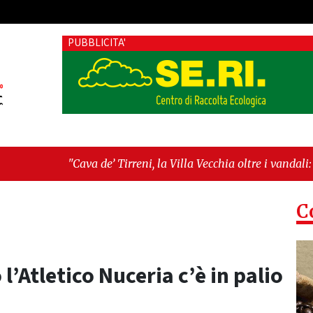
PUBBLICITA'
’ Tirreni, la Villa Vecchia oltre i vandali: il vero nodo è il se
tima seduta consiliare: “Serve chiarezza!”"
C
l’Atletico Nuceria c’è in palio