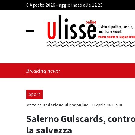
8 Agosto 2026 - aggiornato alle 12:23
"Cava de
Breaking news:
sull'ul
Sport
Redazione Ulisseonline
scritto da
-
13 Aprile 2023 15:01
Salerno Guiscards, contro 
la salvezza