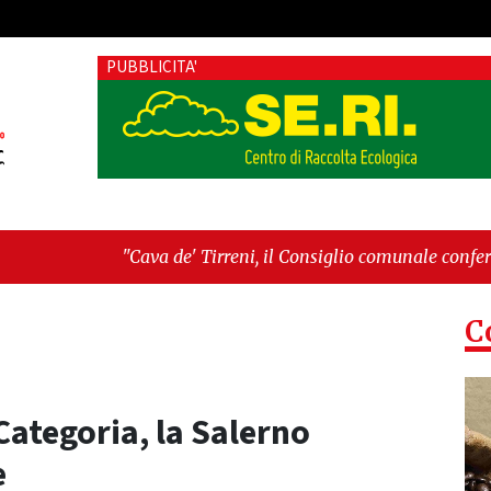
PUBBLICITA'
ava de' Tirreni, il Consiglio comunale conferma Sara Fariello. 
ietri sul Mare, giornata storica: la ceramica ammessa alla fase
C
Categoria, la Salerno
e