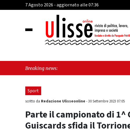
7 Agosto 2026 - aggiornato alle 07:36
"C
Breaking news:
"V
Sport
Redazione Ulisseonline
scritto da
-
30 Settembre 2023 07:05
Parte il campionato di 1^ 
Guiscards sfida il Torrion