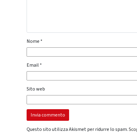
Nome
*
Email
*
Sito web
Questo sito utilizza Akismet per ridurre lo spam.
Sco