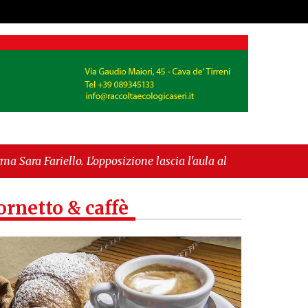
L'opposizione lascia l'aula al momento del voto"
-
 europea per l’IGP"
ornetto & caffè