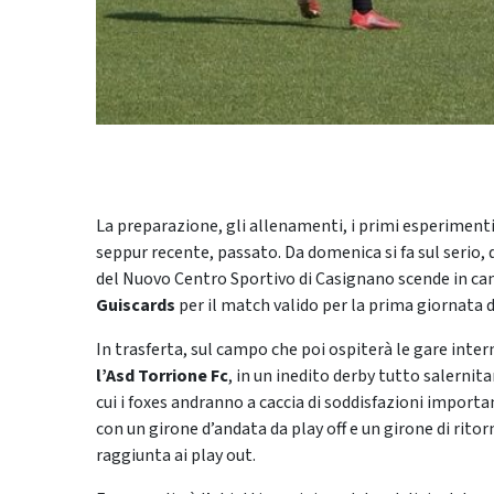
La preparazione, gli allenamenti, i primi esperimenti,
seppur recente, passato. Da domenica si fa sul serio,
del Nuovo Centro Sportivo di Casignano scende in cam
Guiscards
per il match valido per la prima giornata 
In trasferta, sul campo che poi ospiterà le gare intern
l’Asd Torrione Fc
, in un inedito derby tutto salerni
cui i foxes andranno a caccia di soddisfazioni importa
con un girone d’andata da play off e un girone di ritor
raggiunta ai play out.