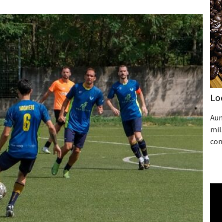
Lo
Aum
mil
con