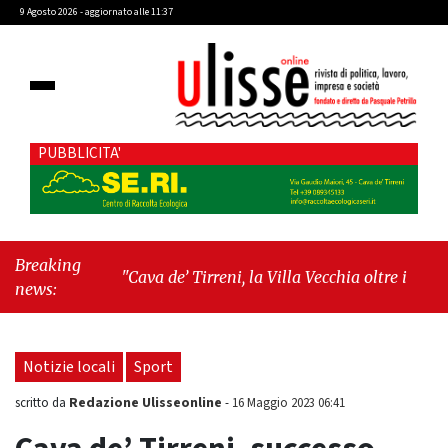
9 Agosto 2026 - aggiornato alle 11:37
PUBBLICITA'
Breaking
"Cava de’ Tirreni, la Villa Vecchia oltre i vandali: il
news:
vero nodo è il senso di comunità"
-
"Cava de’
Tirreni, La Fratellanza sull'ultima seduta consiliare:
“Serve chiarezza!”"
Notizie locali
Sport
Redazione Ulisseonline
scritto da
-
16 Maggio 2023 06:41