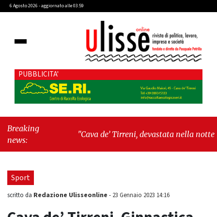
6 Agosto 2026 - aggiornato alle 03:59
PUBBLICITA'
Breaking
"Cava de’ Tirreni, devastata nella notte la
news:
Villa comunale. Il sindaco Giordano: «Non ci
fermeremo»"
-
"Italia sospesa tra identità,
fragilità sociali e pressioni economiche"
Sport
Redazione Ulisseonline
scritto da
-
23 Gennaio 2023 14:16