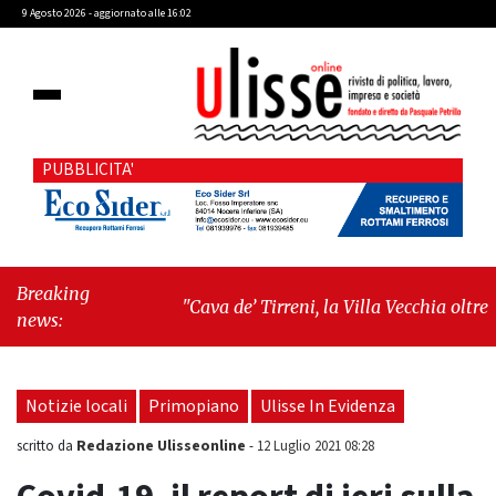
9 Agosto 2026 - aggiornato alle 16:02
PUBBLICITA'
Breaking
"Cava de’ Tirreni, la Villa Vecchia oltre i
news:
vandali: il vero nodo è il senso di comunità"
-
"Cava de’ Tirreni, La Fratellanza sull'ultima
seduta consiliare: “Serve chiarezza!”"
Notizie locali
Primopiano
Ulisse In Evidenza
Redazione Ulisseonline
scritto da
-
12 Luglio 2021 08:28