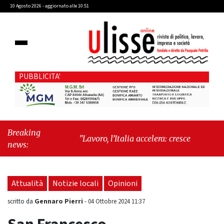
10 Agosto 2026 - aggiornato alle 10:51
PUBBLICITA'
Breaking
"Lavoro, l’Italia accelera: cresce l’occupazione,
news:
cala la disoccupazione"
-
"Massimiliano
Cencelli, una figura quasi mitologica della
Prima Repubblica"
Attualità
Notizie locali
Opinioni
Gennaro Pierri
scritto da
-
04 Ottobre 2024 11:37