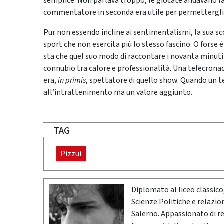
semplice. Non parlava troppo, le giocate andavano fat
commentatore in seconda era utile per permettergli 
Pur non essendo incline ai sentimentalismi, la sua 
sport che non esercita più lo stesso fascino. O forse 
sta che quel suo modo di raccontare i novanta minuti
connubio tra calore e professionalità. Una telecronac
era,
in primis
, spettatore di quello show. Quando un
all’intrattenimento ma un valore aggiunto.
TAG
Pizzul
Diplomato al liceo classico
Scienze Politiche e relazion
Salerno. Appassionato di r