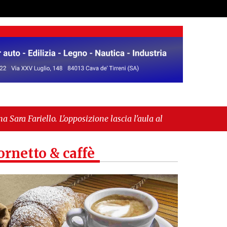
osizione lascia l'aula al momento del voto"
-
pea per l’IGP"
ornetto & caffè