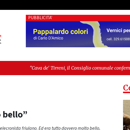
PUBBLICITA'
' Tirreni, il Consiglio comunale conferma Sara Fariello. L'opp
sul Mare, giornata storica: la ceramica ammessa alla fase euro
C
 bello”
 telecronista friulano. Ed era tutto davvero molto bello,