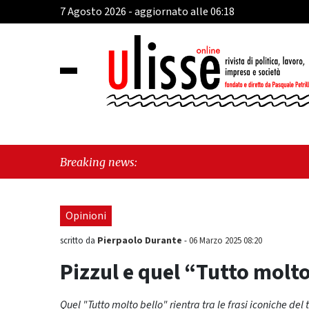
7 Agosto 2026 - aggiornato alle 06:18
"Cava de
Breaking news:
"Vietri 
Opinioni
Pierpaolo Durante
scritto da
-
06 Marzo 2025 08:20
Pizzul e quel “Tutto molto
Quel "Tutto molto bello" rientra tra le frasi iconiche del