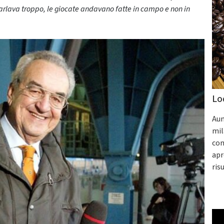
arlava troppo, le giocate andavano fatte in campo e non in
Lo
Aum
mil
con
apr
ris