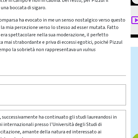
te in campo e non in cabina. Del resto, per Pizzul il
una boccata di sigaro.
scomparsa ha evocato in me un senso nostalgico verso questo
è la mia percezione verso lo stesso ad esser mutata. Fatto
 era spettacolare nella sua moderazione, il perfetto
a mai strabordante e priva di eccessi egotici, poiché Pizzul
 tempo la sobrietà non rappresentava un
vulnus
, successivamente ha continuato gli studi laureandosi in
i internazionali presso l'Università degli Studi di
ecitazione, amante della natura ed interessato ai