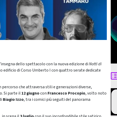
l’insegna dello spettacolo con la nuova edizione di
Notti di
ico edificio di Corso Umberto I con quattro serate dedicate
 percorso che attraversa stili e generazioni diverse,
 Si parte il
12 giugno
con
Francesco Procopio
, volto noto
di
Biagio Izzo
, tra i comici più seguiti del panorama
, in scena il
3 luglio
con il suo inconfondibile stile satirico,