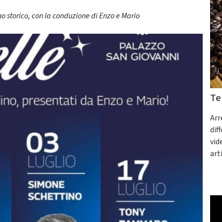
 storico, con la conduzione di Enzo e Mario
Te
Arr
dif
vid
art