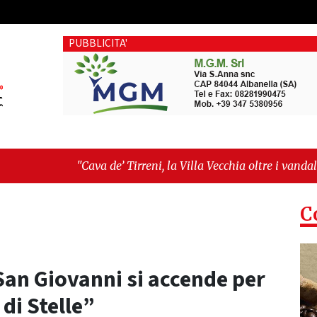
PUBBLICITA'
 de’ Tirreni, la Villa Vecchia oltre i vandali: il vero nodo è il
llanza sull'ultima seduta consiliare: “Serve chiarezza!”"
C
 San Giovanni si accende per
 di Stelle”