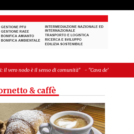
 senso di comunità"
-
"Cava de’ Tirreni, La
ornetto & caffè