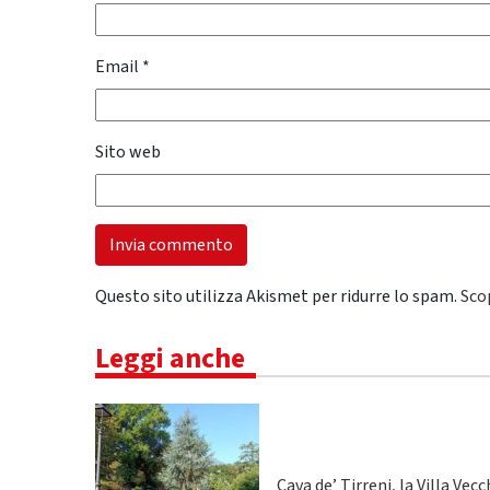
Email
*
Sito web
Questo sito utilizza Akismet per ridurre lo spam.
Sco
Leggi anche
Cava de’ Tirreni, la Villa Vecc