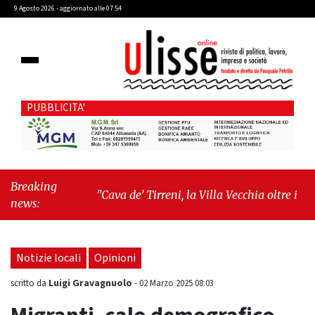
9 Agosto 2026 - aggiornato alle 07:54
PUBBLICITA'
Breaking
"Cava de’ Tirreni, la Villa Vecchia oltre i vandali:
news:
il vero nodo è il senso di comunità"
-
"Cava de’
Tirreni, La Fratellanza sull'ultima seduta
consiliare: “Serve chiarezza!”"
Notizie locali
Opinioni
Luigi Gravagnuolo
scritto da
-
02 Marzo 2025 08:03