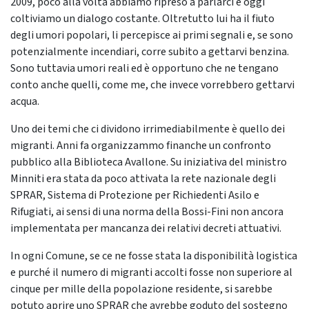
2009, poco alla volta abbiamo ripreso a parlarci e oggi
coltiviamo un dialogo costante. Oltretutto lui ha il fiuto
degli umori popolari, li percepisce ai primi segnali e, se sono
potenzialmente incendiari, corre subito a gettarvi benzina.
Sono tuttavia umori reali ed è opportuno che ne tengano
conto anche quelli, come me, che invece vorrebbero gettarvi
acqua.
Uno dei temi che ci dividono irrimediabilmente è quello dei
migranti. Anni fa organizzammo finanche un confronto
pubblico alla Biblioteca Avallone. Su iniziativa del ministro
Minniti era stata da poco attivata la rete nazionale degli
SPRAR, Sistema di Protezione per Richiedenti Asilo e
Rifugiati, ai sensi di una norma della Bossi-Fini non ancora
implementata per mancanza dei relativi decreti attuativi.
In ogni Comune, se ce ne fosse stata la disponibilità logistica
e purché il numero di migranti accolti fosse non superiore al
cinque per mille della popolazione residente, si sarebbe
potuto aprire uno SPRAR che avrebbe goduto del sostegno