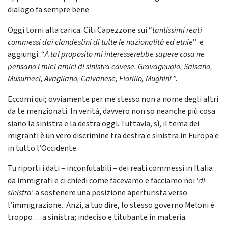
dialogo fa sempre bene.
Oggi torni alla carica. Citi Capezzone sui “
tantissimi reati
commessi dai clandestini di tutte le nazionalità ed etnie
” e
aggiungi: “
A tal proposito mi interesserebbe sapere cosa ne
pensano i miei amici di sinistra cavese, Gravagnuolo, Salsano,
Musumeci, Avagliano, Calvanese, Fiorillo, Mughini
”.
Eccomi qui; ovviamente per me stesso non a nome degli altri
da te menzionati. In verità, davvero non so neanche più cosa
siano la sinistra e la destra oggi. Tuttavia, sì, il tema dei
migranti è un vero discrimine tra destra e sinistra in Europa e
in tutto l’Occidente.
Tu riporti i dati – inconfutabili – dei reati commessi in Italia
da immigrati e ci chiedi come facevamo e facciamo noi ‘
di
sinistra
’ a sostenere una posizione aperturista verso
l’immigrazione. Anzi, a tuo dire, lo stesso governo Meloni è
troppo… a sinistra; indeciso e titubante in materia.