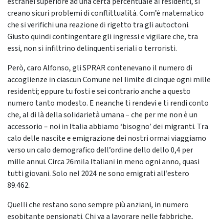
estranei superiore ad una certa percentuale ai residenti, si
creano sicuri problemi di conflittualità. Com’è matematico
che si verifichi una reazione di rigetto tra gli autoctoni.
Giusto quindi contingentare gli ingressi e vigilare che, tra
essi, non si infiltrino delinquenti seriali o terroristi.
Però, caro Alfonso, gli SPRAR contenevano il numero di
accoglienze in ciascun Comune nel limite di cinque ogni mille
residenti; eppure tu fosti e sei contrario anche a questo
numero tanto modesto. E neanche ti rendevi e ti rendi conto
che, al di là della solidarietà umana – che per me non è un
accessorio – noi in Italia abbiamo ‘bisogno’ dei migranti. Tra
calo delle nascite e emigrazione dei nostri ormai viaggiamo
verso un calo demografico dell’ordine dello dello 0,4 per
mille annui. Circa 26mila Italiani in meno ogni anno, quasi
tutti giovani. Solo nel 2024 ne sono emigrati all’estero
89.462.
Quelli che restano sono sempre più anziani, in numero
esobitante pensionati. Chi va a lavorare nelle fabbriche,