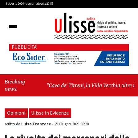
8 Agosto 2026 - aggiornato alle 21:52
PUBBLICITA'
Breaking
"Cava de’ Tirreni, la Villa Vecchia oltre i
news:
vandali: il vero nodo è il senso di comunità"
-
"Cava de’ Tirreni, La Fratellanza sull'ultima
seduta consiliare: “Serve chiarezza!”"
Opinioni
Ulisse In Evidenza
Luisa Franzese
scritto da
-
25 Giugno 2023 08:28