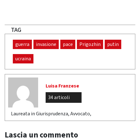
TAG
guerra
invasione
pace
Prigozhin
putin
ucraina
Luisa Franzese
34 articoli
Laureata in Giurisprudenza, Avvocato,
Lascia un commento