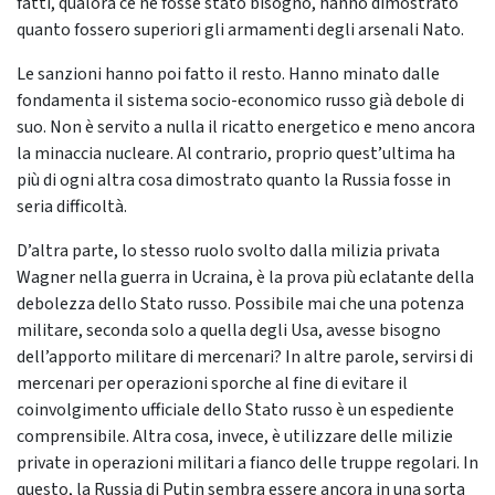
fatti, qualora ce ne fosse stato bisogno, hanno dimostrato
quanto fossero superiori gli armamenti degli arsenali Nato.
Le sanzioni hanno poi fatto il resto. Hanno minato dalle
fondamenta il sistema socio-economico russo già debole di
suo. Non è servito a nulla il ricatto energetico e meno ancora
la minaccia nucleare. Al contrario, proprio quest’ultima ha
più di ogni altra cosa dimostrato quanto la Russia fosse in
seria difficoltà.
D’altra parte, lo stesso ruolo svolto dalla milizia privata
Wagner nella guerra in Ucraina, è la prova più eclatante della
debolezza dello Stato russo. Possibile mai che una potenza
militare, seconda solo a quella degli Usa, avesse bisogno
dell’apporto militare di mercenari? In altre parole, servirsi di
mercenari per operazioni sporche al fine di evitare il
coinvolgimento ufficiale dello Stato russo è un espediente
comprensibile. Altra cosa, invece, è utilizzare delle milizie
private in operazioni militari a fianco delle truppe regolari. In
questo, la Russia di Putin sembra essere ancora in una sorta