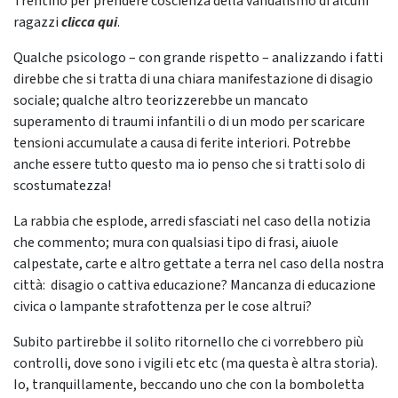
Trentino per prendere coscienza della vandalismo di alcuni
ragazzi
clicca qui
.
Qualche psicologo – con grande rispetto – analizzando i fatti
direbbe che si tratta di una chiara manifestazione di disagio
sociale; qualche altro teorizzerebbe un mancato
superamento di traumi infantili o di un modo per scaricare
tensioni accumulate a causa di ferite interiori. Potrebbe
anche essere tutto questo ma io penso che si tratti solo di
scostumatezza!
La rabbia che esplode, arredi sfasciati nel caso della notizia
che commento; mura con qualsiasi tipo di frasi, aiuole
calpestate, carte e altro gettate a terra nel caso della nostra
città: disagio o cattiva educazione? Mancanza di educazione
civica o lampante strafottenza per le cose altrui?
Subito partirebbe il solito ritornello che ci vorrebbero più
controlli, dove sono i vigili etc etc (ma questa è altra storia).
Io, tranquillamente, beccando uno che con la bomboletta