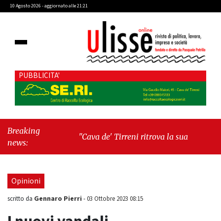
10 Agosto 2026 - aggiornato alle 21:21
PUBBLICITA'
Breaking
"Cava de' Tirreni ritrova la sua Manifattura:
news:
un passo decisivo verso la rinascita urbana"
-
"Libri & Libri: Anatomia del quotidiano di
Clelia Attanasio"
Opinioni
Gennaro Pierri
scritto da
-
03 Ottobre 2023 08:15