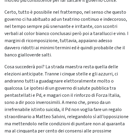
motivo più consistente per far saltare il governo Conte.
Certo, tutto è possibile nel frattempo, nel senso che questo
governo ci ha abituato ad un teatrino continuo e indecoroso,
nel tempo sempre più snervante e irritante, con scontri
verbali al color bianco conclusasi però poi a tarallucci e vino. I
margini di ricomposizione, tuttavia, appaiano adesso
davvero ridotti ai minimi termini ed è quindi probabile che il
banco gialloverde salti.
Cosa succederà poi? La strada maestra resta quella delle
elezioni anticipate. Tranne i cinque stelle e gli azzurri, ci
andranno tutti a guadagnare elettoralmente molto o
qualcosa. Le ipotesi di un governo di salute pubblica tra
pentastellati e Pd, e magari con il rinforzo di Forza Italia,
sono a dir poco inverosimili. A meno che, preso da un
irrefrenabile istinto suicida, il Pd non voglia fare un regalo
straordinario a Matteo Salvini, relegandolo sì all’opposizione
ma mettendolo nelle condizioni di puntare non al quaranta
ma al cinquanta per cento dei consensi alle prossime