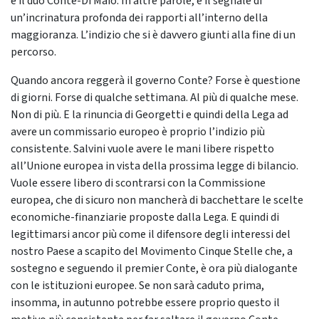
e il duo Conte-Di Maio. In altre parole, è il segnale di
un’incrinatura profonda dei rapporti all’interno della
maggioranza. L’indizio che si è davvero giunti alla fine di un
percorso.
Quando ancora reggerà il governo Conte? Forse è questione
di giorni. Forse di qualche settimana. Al più di qualche mese.
Non di più. E la rinuncia di Georgetti e quindi della Lega ad
avere un commissario europeo è proprio l’indizio più
consistente. Salvini vuole avere le mani libere rispetto
all’Unione europea in vista della prossima legge di bilancio.
Vuole essere libero di scontrarsi con la Commissione
europea, che di sicuro non mancherà di bacchettare le scelte
economiche-finanziarie proposte dalla Lega. E quindi di
legittimarsi ancor più come il difensore degli interessi del
nostro Paese a scapito del Movimento Cinque Stelle che, a
sostegno e seguendo il premier Conte, è ora più dialogante
con le istituzioni europee. Se non sarà caduto prima,
insomma, in autunno potrebbe essere proprio questo il