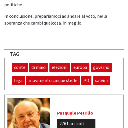
politiche.
In conclusione, prepariamoci ad andare al voto, nella
speranza che cambi qualcosa. In meglio.
TAG
conte
di maio
elezioni
europa
governo
lega
movimento cinque stelle
PD
salvini
Pasquale Petrillo
2761 articoli