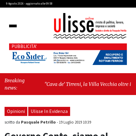
9 Agosto 2026 - aggiornato alle 09:58
PUBBLICITA'
Breaking
"Cava de’ Tirreni, la Villa Vecchia oltre i vandali:
news:
il vero nodo è il senso di comunità"
-
"Cava de’
Tirreni, La Fratellanza sull'ultima seduta
consiliare: “Serve chiarezza!”"
Opinioni
Ulisse In Evidenza
Pasquale Petrillo
scritto da
-
19 Luglio 2019 10:39