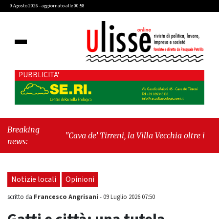
9 Agosto 2026 - aggiornato alle 00:58
PUBBLICITA'
Breaking
"Cava de’ Tirreni, la Villa Vecchia oltre i vandali: il
news:
vero nodo è il senso di comunità"
-
"Cava de’
Tirreni, La Fratellanza sull'ultima seduta
consiliare: “Serve chiarezza!”"
Notizie locali
Opinioni
Francesco Angrisani
scritto da
-
09 Luglio 2026 07:50