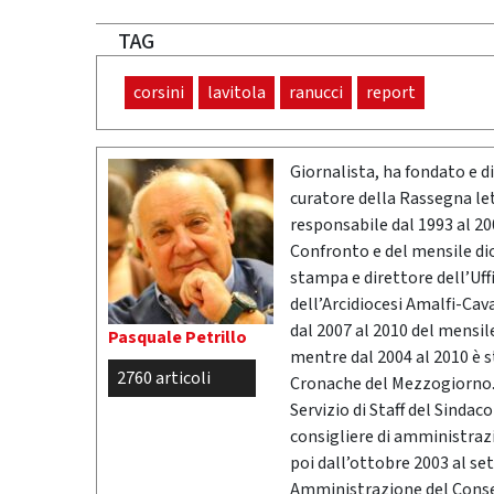
TAG
corsini
lavitola
ranucci
report
Giornalista, ha fondato e dir
curatore della Rassegna l
responsabile dal 1993 al 200
Confronto e del mensile di
stampa e direttore dell’Uff
dell’Arcidiocesi Amalfi-Cav
dal 2007 al 2010 del mensil
Pasquale Petrillo
mentre dal 2004 al 2010 è 
2760 articoli
Cronache del Mezzogiorno. 
Servizio di Staff del Sindac
consigliere di amministrazio
poi dall’ottobre 2003 al se
Amministrazione del Conser