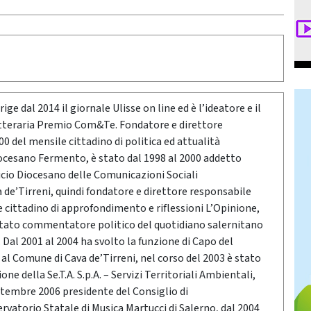
ige dal 2014 il giornale Ulisse on line ed è l’ideatore e il
etteraria Premio Com&Te. Fondatore e direttore
0 del mensile cittadino di politica ed attualità
ocesano Fermento, è stato dal 1998 al 2000 addetto
icio Diocesano delle Comunicazioni Sociali
a de’Tirreni, quindi fondatore e direttore responsabile
e cittadino di approfondimento e riflessioni L’Opinione,
stato commentatore politico del quotidiano salernitano
Dal 2001 al 2004 ha svolto la funzione di Capo del
o al Comune di Cava de’Tirreni, nel corso del 2003 è stato
ne della Se.T.A. S.p.A. – Servizi Territoriali Ambientali,
ttembre 2006 presidente del Consiglio di
vatorio Statale di Musica Martucci di Salerno, dal 2004