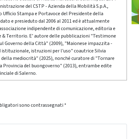
nistrazione del CSTP - Azienda della Mobilità S.p.A.,
po Ufficio Stampa e Portavoce del Presidente della
ndato e presieduto dal 2006 al 2011 ed è attualmente
associazione indipendente di comunicazione, editoria e
 Territorio. E’ autore delle pubblicazioni "Testimone
sul Governo della Città" (2009), "Maionese impazzita -
stituzionale, istruzioni per l'uso" coautrice Silvia
o della mediocrità" (2025), nonché curatore di "Tornare
 la Provincia del buongoverno" (2013), entrambe edite
nciale di Salerno.
bligatori sono contrassegnati
*