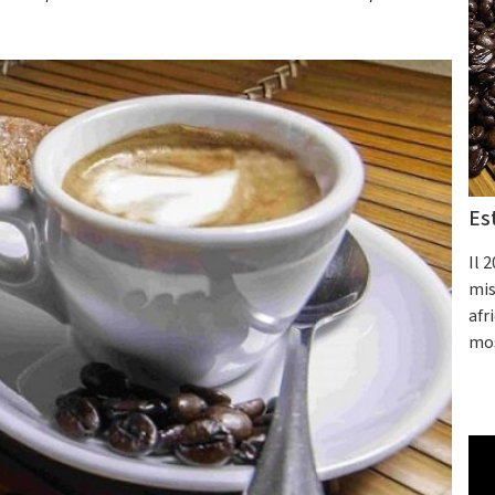
Es
Il 
mis
afr
mos