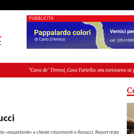
PUBBLICITA'
de' Tirreni, Caso Fariello: ora torniamo ai problemi veri"
-
"C
 esiste"
C
ucci
nda «inquietante» e chiede chiarimenti a Ranucci. Report resta