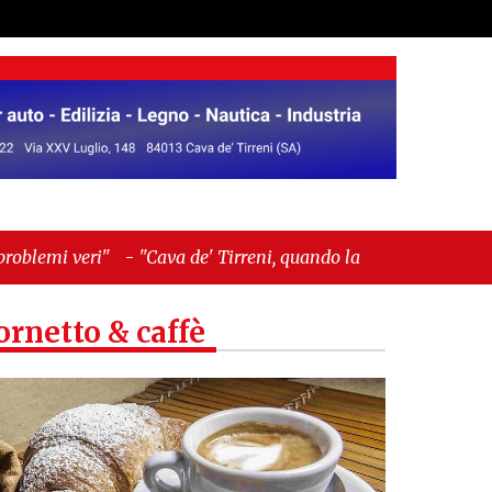
ava de' Tirreni, quando la burocrazia dimentica
ornetto & caffè