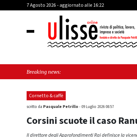
7 Agosto 2026 - aggiornato alle 16:22
"Cava 
Breaking news:
perché
Cornetto & caffè
Pasquale Petrillo
scritto da
-
09 Luglio 2026 08:57
Corsini scuote il caso Ran
Il direttore degli Approfondimenti Rai definisce la vice