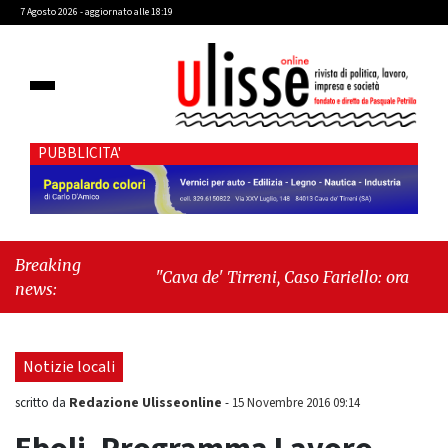
7 Agosto 2026 - aggiornato alle 18:19
PUBBLICITA'
Breaking
"Cava de' Tirreni, Caso Fariello: ora torniamo
news:
ai problemi veri"
-
"Cava de' Tirreni, quando
la burocrazia dimentica perché esiste"
Notizie locali
Redazione Ulisseonline
scritto da
-
15 Novembre 2016 09:14