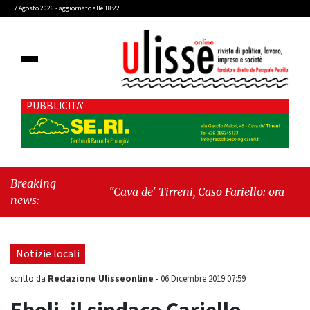
7 Agosto 2026 - aggiornato alle 18:22
PUBBLICITA'
Breaking
"Cava de' Tirreni, Caso Fariello: ora torniamo
news:
ai problemi veri"
-
"Cava de' Tirreni, quando
la burocrazia dimentica perché esiste"
Notizie locali
Redazione Ulisseonline
scritto da
-
06 Dicembre 2019 07:59