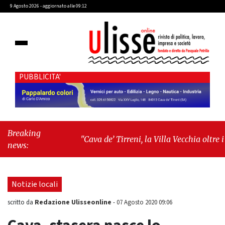
9 Agosto 2026 - aggiornato alle 09:12
PUBBLICITA'
Breaking
"Cava de’ Tirreni, la Villa Vecchia oltre i
news:
vandali: il vero nodo è il senso di comunità"
-
"Cava de’ Tirreni, La Fratellanza sull'ultima
seduta consiliare: “Serve chiarezza!”"
Notizie locali
Redazione Ulisseonline
scritto da
-
07 Agosto 2020 09:06