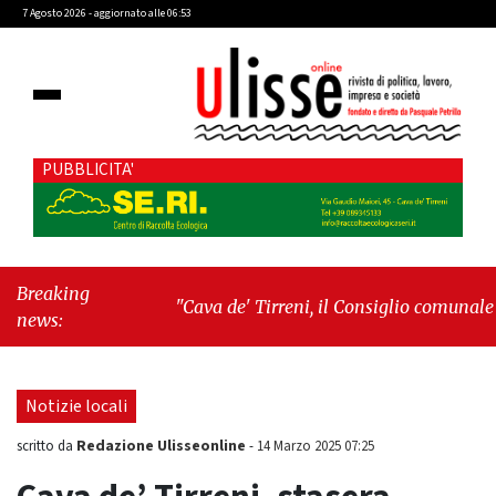
7 Agosto 2026 - aggiornato alle 06:53
PUBBLICITA'
Breaking
"Cava de' Tirreni, il Consiglio comunale
news:
conferma Sara Fariello. L'opposizione lascia
l'aula al momento del voto"
-
"Vietri sul
Mare, giornata storica: la ceramica ammessa
Notizie locali
alla fase europea per l’IGP"
Redazione Ulisseonline
scritto da
-
14 Marzo 2025 07:25