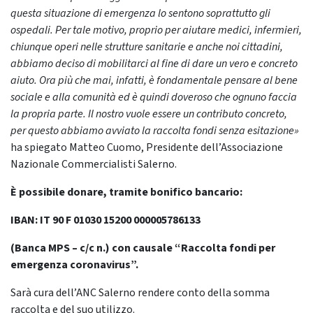
questa situazione di
emergenza lo sentono soprattutto gli
ospedali. Per tale motivo, proprio per aiutare medici,
infermieri,
chiunque operi nelle strutture sanitarie e anche noi cittadini,
abbiamo deciso di
mobilitarci al fine di dare un vero e concreto
aiuto. Ora più che mai, infatti, è fondamentale
pensare al bene
sociale e alla comunità ed è quindi doveroso che ognuno faccia
la propria
parte. Il nostro vuole essere un contributo concreto,
per questo abbiamo avviato la raccolta
fondi senza esitazione
»
ha spiegato
Matteo Cuomo
, Presidente dell’Associazione
Nazionale Commercialisti Salerno.
È
pos
s
ibile
don
a
r
e
,
tr
a
mite
bonif
ic
o
ba
nc
a
r
io:
I
B
A
N:
I
T
9
0
F
01030
15200 000005786133
(
Banca MPS – c/c n.)
con causale “Raccolta fondi per
emergenza coronavirus”.
Sarà cura dell’ANC Salerno rendere conto della somma
raccolta e del suo utilizzo.