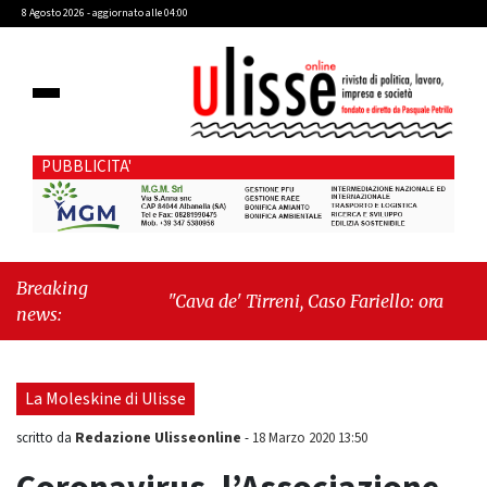
8 Agosto 2026 - aggiornato alle 04:00
PUBBLICITA'
Breaking
"Cava de' Tirreni, Caso Fariello: ora torniamo
news:
ai problemi veri"
-
"Cava de' Tirreni, quando
la burocrazia dimentica perché esiste"
La Moleskine di Ulisse
Redazione Ulisseonline
scritto da
-
18 Marzo 2020 13:50