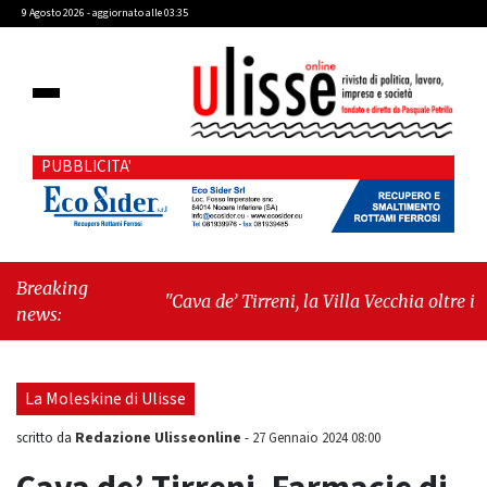
9 Agosto 2026 - aggiornato alle 03:35
PUBBLICITA'
Breaking
"Cava de’ Tirreni, la Villa Vecchia oltre i
news:
vandali: il vero nodo è il senso di comunità"
-
"Cava de’ Tirreni, La Fratellanza sull'ultima
seduta consiliare: “Serve chiarezza!”"
La Moleskine di Ulisse
Redazione Ulisseonline
scritto da
-
27 Gennaio 2024 08:00