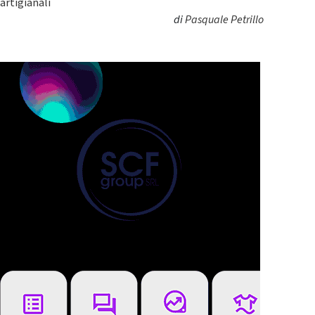
artigianali
di
Pasquale Petrillo