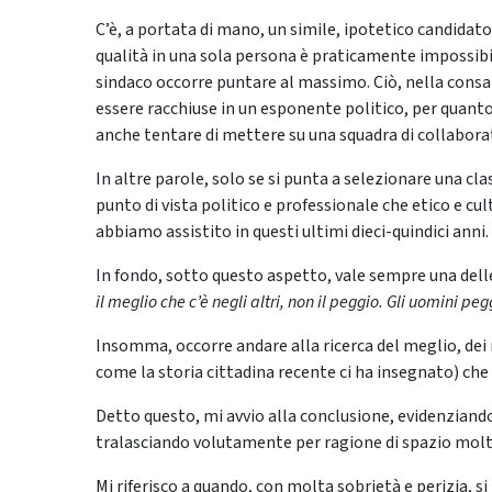
C’è, a portata di mano, un simile, ipotetico candidat
qualità in una sola persona è praticamente impossibil
sindaco occorre puntare al massimo. Ciò, nella cons
essere racchiuse in un esponente politico, per quanto
anche tentare di mettere su una squadra di collaborato
In altre parole, solo se si punta a selezionare una cl
punto di vista politico e professionale che etico e cult
abbiamo assistito in questi ultimi dieci-quindici anni.
In fondo, sotto questo aspetto, vale sempre una delle
il meglio che c’è negli altri, non il peggio. Gli uomini peg
Insomma, occorre andare alla ricerca del meglio, dei 
come la storia cittadina recente ci ha insegnato) che p
Detto questo, mi avvio alla conclusione, evidenziando
tralasciando volutamente per ragione di spazio molti
Mi riferisco a quando, con molta sobrietà e perizia,