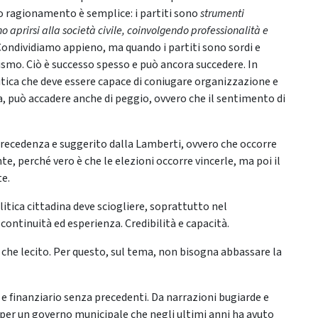
 suo ragionamento è semplice: i partiti sono
strumenti
o aprirsi alla società civile, coinvolgendo professionalità e
 Condividiamo appieno, ma quando i partiti sono sordi e
ivismo. Ciò è successo spesso e può ancora succedere. In
litica che deve essere capace di coniugare organizzazione e
, può accadere anche di peggio, ovvero che il sentimento di
recedenza e suggerito dalla Lamberti, ovvero che occorre
, perché vero è che le elezioni occorre vincerle, ma poi il
te.
litica cittadina deve sciogliere, soprattutto nel
ontinuità ed esperienza. Credibilità e capacità.
ù che lecito. Per questo, sul tema, non bisogna abbassare la
 e finanziario senza precedenti. Da narrazioni bugiarde e
 per un governo municipale che negli ultimi anni ha avuto