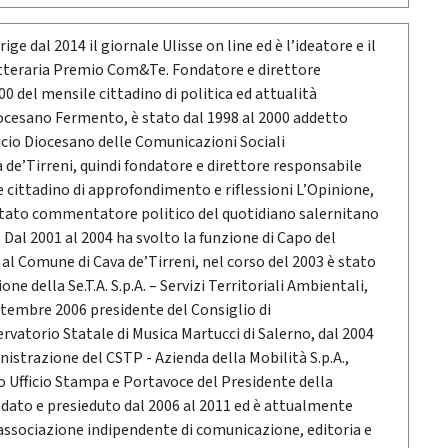
ige dal 2014 il giornale Ulisse on line ed è l’ideatore e il
etteraria Premio Com&Te. Fondatore e direttore
0 del mensile cittadino di politica ed attualità
ocesano Fermento, è stato dal 1998 al 2000 addetto
icio Diocesano delle Comunicazioni Sociali
a de’Tirreni, quindi fondatore e direttore responsabile
e cittadino di approfondimento e riflessioni L’Opinione,
stato commentatore politico del quotidiano salernitano
Dal 2001 al 2004 ha svolto la funzione di Capo del
o al Comune di Cava de’Tirreni, nel corso del 2003 è stato
ne della Se.T.A. S.p.A. – Servizi Territoriali Ambientali,
ttembre 2006 presidente del Consiglio di
vatorio Statale di Musica Martucci di Salerno, dal 2004
nistrazione del CSTP - Azienda della Mobilità S.p.A.,
po Ufficio Stampa e Portavoce del Presidente della
ndato e presieduto dal 2006 al 2011 ed è attualmente
associazione indipendente di comunicazione, editoria e