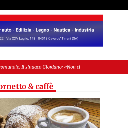
o Giordano: «Non ci fermeremo»"
-
"Italia sospesa
ornetto & caffè