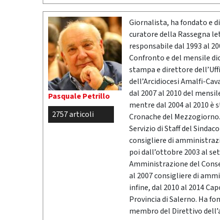
Giornalista, ha fondato e dir
curatore della Rassegna l
responsabile dal 1993 al 200
Confronto e del mensile di
stampa e direttore dell’Uff
dell’Arcidiocesi Amalfi-Cav
dal 2007 al 2010 del mensil
Pasquale Petrillo
mentre dal 2004 al 2010 è 
2757 articoli
Cronache del Mezzogiorno. 
Servizio di Staff del Sindac
consigliere di amministrazio
poi dall’ottobre 2003 al se
Amministrazione del Conser
al 2007 consigliere di ammi
infine, dal 2010 al 2014 Ca
Provincia di Salerno. Ha fo
membro del Direttivo dell’