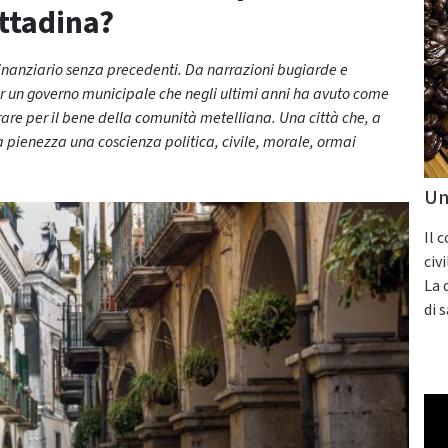
ittadina?
finanziario senza precedenti. Da narrazioni bugiarde e
er un governo municipale che negli ultimi anni ha avuto come
rare per il bene della comunità metelliana. Una città che, a
ua pienezza una coscienza politica, civile, morale, ormai
Un
Il 
civ
La 
di 