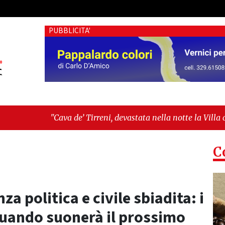
PUBBLICITA'
e’ Tirreni, devastata nella notte la Villa comunale. Il sindac
tità, fragilità sociali e pressioni economiche"
C
za politica e civile sbiadita: i
quando suonerà il prossimo