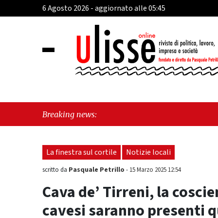
6 Agosto 2026 - aggiornato alle 05:45
"Cava d
Breaking news:
tra iden
La finestra sul cortile
Notizie locali
Pasquale Petrillo
scritto da
-
15 Marzo 2025 12:54
Cava de’ Tirreni, la coscien
cavesi saranno presenti 