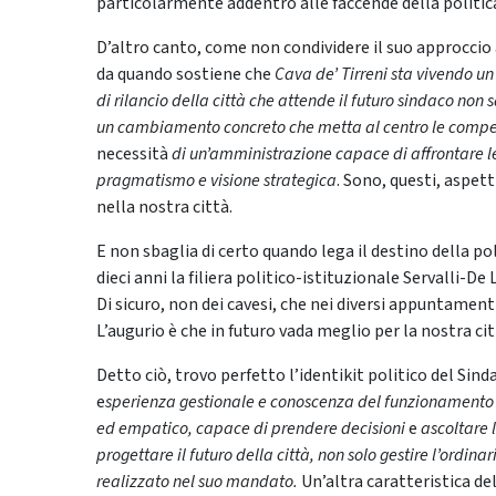
particolarmente addentro alle faccende della politica,
D’altro canto, come non condividere il suo approccio 
da quando sostiene che
Cava de’ Tirreni sta vivendo un
di rilancio della città che attende il futuro sindaco non s
un cambiamento concreto che metta al centro le compe
necessità
di un’amministrazione capace di affrontare le 
pragmatismo e visione strategica
. Sono, questi, aspe
nella nostra città.
E non sbaglia di certo quando lega il destino della pol
dieci anni la filiera politico-istituzionale Servalli-De
Di sicuro, non dei cavesi, che nei diversi appuntamen
L’augurio è che in futuro vada meglio per la nostra cit
Detto ciò, trovo perfetto l’identikit politico del S
e
sperienza gestionale e conoscenza del funzionamento
ed empatico, capace di prendere decisioni
e
ascoltare 
progettare il futuro della città, non solo gestire l’ordinar
realizzato nel suo mandato.
Un’altra caratteristica de