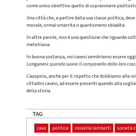
come unico obiettivo quello di sopravvivere piuttost
Una città che, a partire dalla sua classe politica, deve
morale, ormai smarrita o quantomeno sbiadita.
In altre parole, non è una questione che riguarda solta
metelliana.
In buona sostanza, noi cavesi sembriamo essere ogg
Longanesi:
quando suona il campanello della loro cosci
L’auspicio, anche per il rispetto che dobbiamo alle virt
cittadini cavesi, ad essere presenti quando alla sog
della storia.
TAG
cava
politica
rossella lamberti
società c