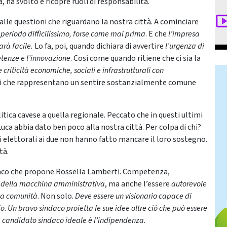
 ha svolto e ricopre ruoli di responsabilità.
alle questioni che riguardano la nostra città. A cominciare
 periodo difficilissimo, forse come mai prima
. E che
l’impresa
arà facile.
Lo fa, poi, quando dichiara di avvertire
l’urgenza di
tenze e l’innovazione
. Così come quando ritiene che ci sia la
criticità economiche, sociali e infrastrutturali con
tti che rappresentano un sentire sostanzialmente comune
itica cavese a quella regionale. Peccato che in questi ultimi
 Luca abbia dato ben poco alla nostra città. Per colpa di chi?
ti elettorali ai due non hanno fatto mancare il loro sostegno.
tà.
indaco che propone Rossella Lamberti. Competenza,
 della macchina amministrativa
, ma anche l’essere
autorevole
la comunità
. Non solo.
Deve essere un visionario capace di
io
.
Un bravo sindaco proietta le sue idee oltre ciò che può essere
l
candidato sindaco ideale è l’indipendenza
.