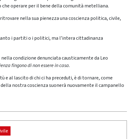
o che operare per il bene della comunità metelliana.
 ritrovare nella sua pienezza una coscienza politica, civile,
nto i partiti o i politici, ma l’intera cittadinanza
i nella condizione denunciata causticamente da Leo
enza fingono di non essere in casa.
ù e al lascito di chi ci ha preceduti, è di tornare, come
lia della nostra coscienza suonerà nuovamente il campanello
ivile