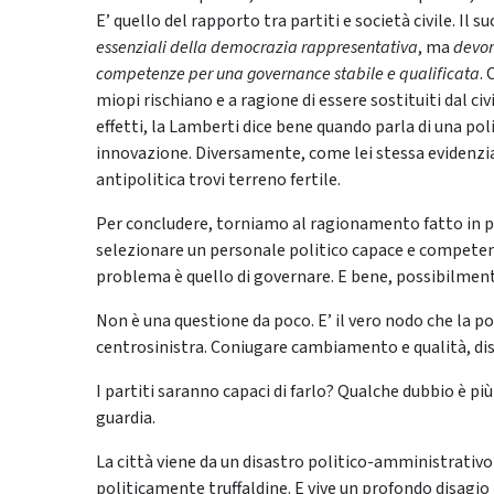
E’ quello del rapporto tra partiti e società civile. Il
essenziali della democrazia
rappresentativa
, ma
devon
competenze per una governance stabile e qualificata
.
miopi rischiano e a ragione di essere sostituiti dal c
effetti, la Lamberti dice bene quando parla di una po
innovazione. Diversamente, come lei stessa evidenzia
antipolitica trovi terreno fertile.
Per concludere, torniamo al ragionamento fatto in p
selezionare un personale politico capace e competente
problema è quello di governare. E bene, possibilmen
Non è una questione da poco. E’ il vero nodo che la po
centrosinistra. Coniugare cambiamento e qualità, disc
I partiti saranno capaci di farlo? Qualche dubbio è pi
guardia.
La città viene da un disastro politico-amministrativo
politicamente truffaldine. E vive un profondo disagio