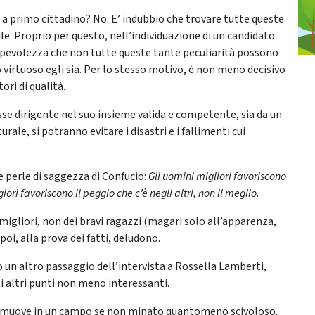
o a primo cittadino? No. E’ indubbio che trovare tutte queste
e. Proprio per questo, nell’individuazione di un candidato
apevolezza che non tutte queste tante peculiarità possono
 virtuoso egli sia. Per lo stesso motivo, è non meno decisivo
ri di qualità.
asse dirigente nel suo insieme valida e competente, sia da un
urale, si potranno evitare i disastri e i fallimenti cui
 perle di saggezza di Confucio:
Gli uomini migliori favoriscono
giori favoriscono il peggio che c’è negli altri, non il meglio
.
migliori, non dei bravi ragazzi (magari solo all’apparenza,
oi, alla prova dei fatti, deludono.
 un altro passaggio dell’intervista a Rossella Lamberti,
 altri punti non meno interessanti.
 si muove in un campo se non minato quantomeno scivoloso.