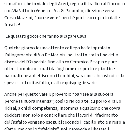
semaforo che in
Viale degli Aceri
, regola il traffico all’incrocio
con Via Vittorio Veneto – Via G. Palumbo, direzione verso
Corso Mazzini, “nun se vere” perché pur’esso coperto dalle
frasche!
Le quattro gocce che fanno allagare Cava
Qualche giorno fa una attenta collega ha fotografato
l’allagamento di
Via De Marinis
, nel tratto tra la fine della
discesa dell’Ospedale fino alla ex Ceramica Pisapia e pure
oltre; tombini otturati da fogliame di riporto e piantine
naturali che abbelliscono i tombini, saracinesche ostruite da
spesse coltri di asfalto, e altre quisquiglie varie.
Anche per questo vale il proverbio “parlare alla suocera
perché la nuora intenda”; così lo ridico a te, tu poi lo dirai, o
ridirai, a chi di competenza, insomma a qualcuno che dovrà
decidersi non solo a controllare che i lavori di rifacimento
dell’asfalto vengano eseguiti secondo il capitolato e a regola
d’arte, ma che lo “sfaldista”, poi, provveda a liberare i