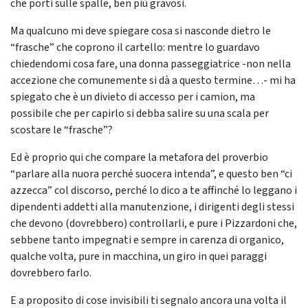
che porti sulle spalle, ben più gravosi.
Ma qualcuno mi deve spiegare cosa si nasconde dietro le
“frasche” che coprono il cartello: mentre lo guardavo
chiedendomi cosa fare, una donna passeggiatrice -non nella
accezione che comunemente si dà a questo termine…- mi ha
spiegato che è un divieto di accesso per i camion, ma
possibile che per capirlo si debba salire su una scala per
scostare le “frasche”?
Ed è proprio qui che compare la metafora del proverbio
“parlare alla nuora perché suocera intenda”, e questo ben “ci
azzecca” col discorso, perché lo dico a te affinché lo leggano i
dipendenti addetti alla manutenzione, i dirigenti degli stessi
che devono (dovrebbero) controllarli, e pure i Pizzardoni che,
sebbene tanto impegnati e sempre in carenza di organico,
qualche volta, pure in macchina, un giro in quei paraggi
dovrebbero farlo.
E a proposito di cose invisibili ti segnalo ancora una volta il