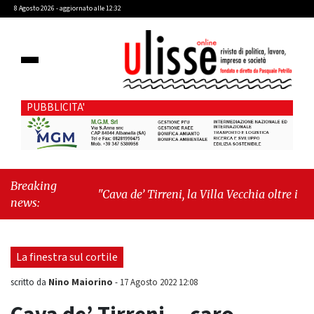
8 Agosto 2026 - aggiornato alle 12:32
PUBBLICITA'
Breaking
"Cava de’ Tirreni, la Villa Vecchia oltre i vandali:
news:
il vero nodo è il senso di comunità"
-
"Cava de’
Tirreni, La Fratellanza sull'ultima seduta
consiliare: “Serve chiarezza!”"
La finestra sul cortile
Nino Maiorino
scritto da
-
17 Agosto 2022 12:08