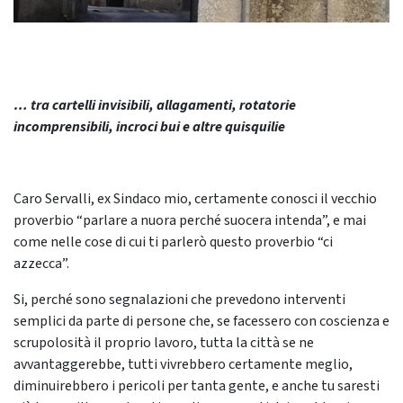
… tra cartelli invisibili, allagamenti, rotatorie
incomprensibili, incroci bui e altre quisquilie
Caro Servalli, ex Sindaco mio, certamente conosci il vecchio
proverbio “parlare a nuora perché suocera intenda”, e mai
come nelle cose di cui ti parlerò questo proverbio “ci
azzecca”.
Si, perché sono segnalazioni che prevedono interventi
semplici da parte di persone che, se facessero con coscienza e
scrupolosità il proprio lavoro, tutta la città se ne
avvantaggerebbe, tutti vivrebbero certamente meglio,
diminuirebbero i pericoli per tanta gente, e anche tu saresti