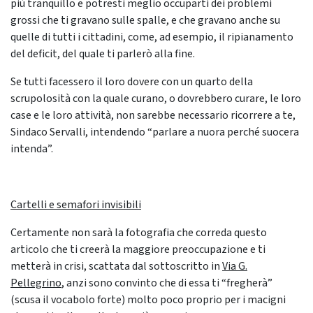
più tranquillo e potresti meglio occuparti dei problemi
grossi che ti gravano sulle spalle, e che gravano anche su
quelle di tutti i cittadini, come, ad esempio, il ripianamento
del deficit, del quale ti parlerò alla fine.
Se tutti facessero il loro dovere con un quarto della
scrupolosità con la quale curano, o dovrebbero curare, le loro
case e le loro attività, non sarebbe necessario ricorrere a te,
Sindaco Servalli, intendendo “parlare a nuora perché suocera
intenda”.
Cartelli e semafori invisibili
Certamente non sarà la fotografia che correda questo
articolo che ti creerà la maggiore preoccupazione e ti
metterà in crisi, scattata dal sottoscritto in
Via G.
Pellegrino
, anzi sono convinto che di essa ti “fregherà”
(scusa il vocabolo forte) molto poco proprio per i macigni