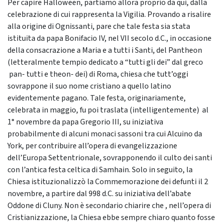
Per capire Halloween, partiamo allora proprio da qui, dalla
celebrazione di cui rappresenta la Vigilia. Provando a risalire
alla origine di Ognissanti, pare che tale festa sia stata
istituita da papa Bonifacio IV, nel VII secolo d.C., in occasione
della consacrazione a Maria e a tutti i Santi, del Pantheon
(letteralmente tempio dedicato a “tutti gli dei” dal greco
pan- tutti e theon- dei) di Roma, chiesa che tutt’oggi
sovrappone il suo nome cristiano a quello latino
evidentemente pagano. Tale festa, originariamente,
celebrata in maggio, fu poi traslata (intelligentemente) al
1° novembre da papa Gregorio III, su iniziativa
probabilmente di alcuni monaci sassoni tra cui Alcuino da
York, per contribuire all’opera di evangelizzazione
dell’Europa Settentrionale, sovrapponendo il culto dei santi
con l’antica festa celtica di Samhain. Solo in seguito, la
Chiesa istituzionalizzò la Commemorazione dei defunti il 2
novembre, a partire dal 998 d.C. su iniziativa dell’abate
Oddone di Cluny. Non è secondario chiarire che , nell’opera di
Cristianizzazione, la Chiesa ebbe sempre chiaro quanto fosse