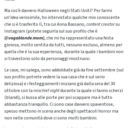
Ma cos’è davvero Halloween negli Stati Uniti? Per farmi
un’idea verosimile, ho intervistato qualche mio conoscente
che si è trasferito lì, tra cui Anna Bassano,
content creator
su
Instagram (potete seguirla sul suo profilo che è
@
vagablonde
.
mom)
, che mi ha rappresentato una festa
gioiosa, molto sentita da tutti, nessuno escluso, almeno per
quella che è la sua esperienza, durante la quale i bambini non
si travestono solo da personaggi mostruosi.
Le case, mi spiega, sono addobbate già da fine settembre (sul
suo profilo potrete vedere la sua casa che è sul serio
deliziosa) e i festeggiamenti iniziano già dalla sera del 30
ottobre con la
mischief night
durante la quale si fanno scherzi
(blandi), si bussa alle porte per poi scappare ma è tutto
abbastanza tranquillo. Ci sono case davvero spaventose,
spesso mettono in scena anche degli spettacoli horror ma
non nelle comunità dove ci sono molti bambini.