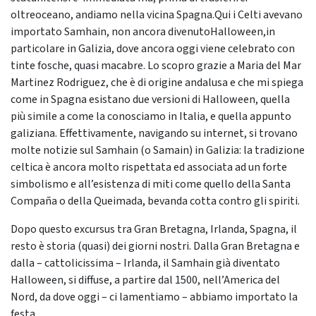
oltreoceano, andiamo nella vicina Spagna.Qui i Celti avevano
importato Samhain, non ancora divenutoHalloween,in
particolare in Galizia, dove ancora oggi viene celebrato con
tinte fosche, quasi macabre. Lo scopro grazie a Maria del Mar
Martinez Rodriguez, che è di origine andalusa e che mi spiega
come in Spagna esistano due versioni di Halloween, quella
più simile a come la conosciamo in Italia, e quella appunto
galiziana. Effettivamente, navigando su internet, si trovano
molte notizie sul Samhain (o Samain) in Galizia: la tradizione
celtica è ancora molto rispettata ed associata ad un forte
simbolismo e all’esistenza di miti come quello della Santa
Compaña o della Queimada, bevanda cotta contro gli spiriti.
Dopo questo excursus tra Gran Bretagna, Irlanda, Spagna, il
resto è storia (quasi) dei giorni nostri. Dalla Gran Bretagna e
dalla – cattolicissima – Irlanda, il Samhain già diventato
Halloween, si diffuse, a partire dal 1500, nell’America del
Nord, da dove oggi – ci lamentiamo – abbiamo importato la
festa.