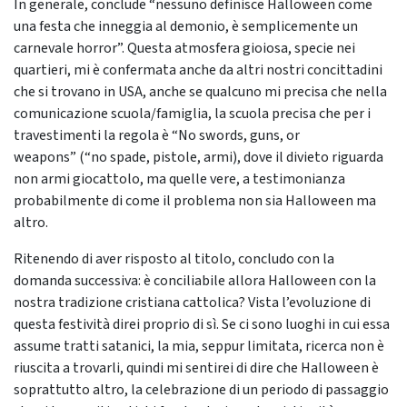
In generale, conclude “nessuno definisce Halloween come
una festa che inneggia al demonio, è semplicemente un
carnevale horror”. Questa atmosfera gioiosa, specie nei
quartieri, mi è confermata anche da altri nostri concittadini
che si trovano in USA, anche se qualcuno mi precisa che nella
comunicazione scuola/famiglia, la scuola precisa che per i
travestimenti la regola è “No swords, guns, or
weapons” (“no spade, pistole, armi), dove il divieto riguarda
non armi giocattolo, ma quelle vere, a testimonianza
probabilmente di come il problema non sia Halloween ma
altro.
Ritenendo di aver risposto al titolo, concludo con la
domanda successiva: è conciliabile allora Halloween con la
nostra tradizione cristiana cattolica? Vista l’evoluzione di
questa festività direi proprio di sì. Se ci sono luoghi in cui essa
assume tratti satanici, la mia, seppur limitata, ricerca non è
riuscita a trovarli, quindi mi sentirei di dire che Halloween è
soprattutto altro, la celebrazione di un periodo di passaggio