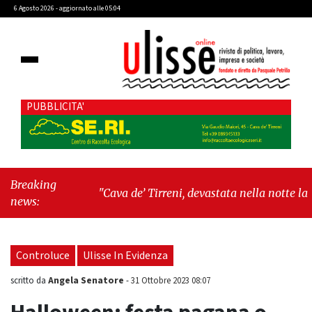
6 Agosto 2026 - aggiornato alle 05:04
PUBBLICITA'
Breaking
"Cava de’ Tirreni, devastata nella notte la Villa
news:
comunale. Il sindaco Giordano: «Non ci
fermeremo»"
-
"Italia sospesa tra identità,
fragilità sociali e pressioni economiche"
Controluce
Ulisse In Evidenza
Angela Senatore
scritto da
-
31 Ottobre 2023 08:07