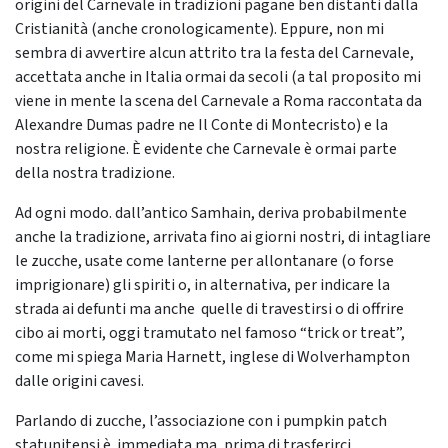
origini del Carnevale in tradizioni pagane ben distanti dalla
Cristianità (anche cronologicamente). Eppure, non mi
sembra di avvertire alcun attrito tra la festa del Carnevale,
accettata anche in Italia ormai da secoli (a tal proposito mi
viene in mente la scena del Carnevale a Roma raccontata da
Alexandre Dumas padre ne Il Conte di Montecristo) e la
nostra religione. È evidente che Carnevale è ormai parte
della nostra tradizione.
Ad ogni modo. dall’antico Samhain, deriva probabilmente
anche la tradizione, arrivata fino ai giorni nostri, di intagliare
le zucche, usate come lanterne per allontanare (o forse
imprigionare) gli spiriti o, in alternativa, per indicare la
strada ai defunti ma anche quelle di travestirsi o di offrire
cibo ai morti, oggi tramutato nel famoso “trick or treat”,
come mi spiega Maria Harnett, inglese di Wolverhampton
dalle origini cavesi.
Parlando di zucche, l’associazione con i pumpkin patch
statunitensi è immediata ma, prima di trasferirci