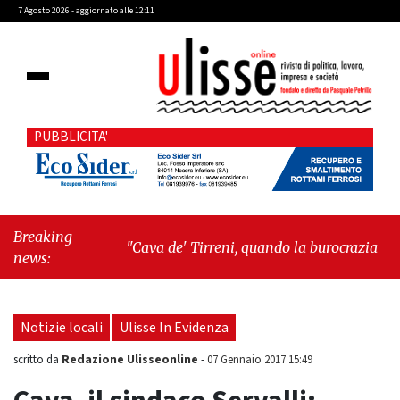
7 Agosto 2026 - aggiornato alle 12:11
PUBBLICITA'
Breaking
"Cava de' Tirreni, quando la burocrazia
news:
dimentica perché esiste"
-
"Oggi New York mi
ha rubato il cuore. Ancora"
Notizie locali
Ulisse In Evidenza
Redazione Ulisseonline
scritto da
-
07 Gennaio 2017 15:49