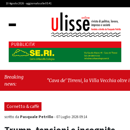
10 Agosto 2026 - aggiornato alle 05:41
PUBBLICITA'
Breaking
"Cava de’ Tirreni, la Villa Vecchia oltre i
news:
vandali: il vero nodo è il senso di comunità"
-
"Cava de’ Tirreni, La Fratellanza sull'ultima
seduta consiliare: “Serve chiarezza!”"
Cornetto & caffè
Pasquale Petrillo
scritto da
-
07 Luglio 2026 09:14