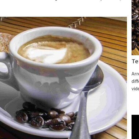
Te
Arr
dif
vid