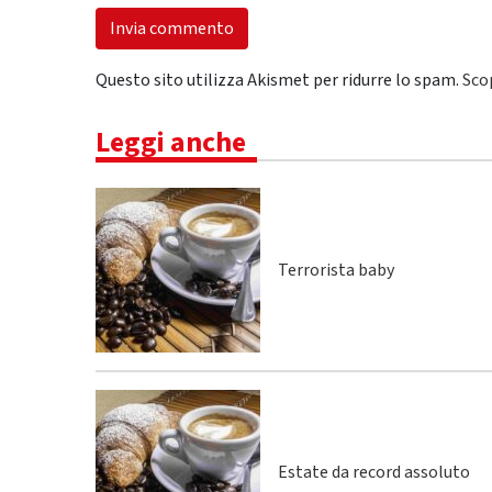
Questo sito utilizza Akismet per ridurre lo spam.
Sco
Leggi anche
Terrorista baby
Estate da record assoluto