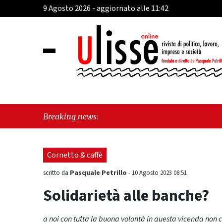
9 Agosto 2026 - aggiornato alle 11:42
"Cava de
Breaking news:
sull'ult
Cornetto & caffè
Pasquale Petrillo
scritto da
-
10 Agosto 2023 08:51
Solidarietà alle banche?
a noi con tutta la buona volontà in questa vicenda non ci 