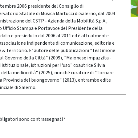
ttembre 2006 presidente del Consiglio di
vatorio Statale di Musica Martucci di Salerno, dal 2004
nistrazione del CSTP - Azienda della Mobilità S.p.A.,
po Ufficio Stampa e Portavoce del Presidente della
ndato e presieduto dal 2006 al 2011 ed è attualmente
associazione indipendente di comunicazione, editoria e
 Territorio. E’ autore delle pubblicazioni "Testimone
sul Governo della Città" (2009), "Maionese impazzita -
stituzionale, istruzioni per l'uso" coautrice Silvia
o della mediocrità" (2025), nonché curatore di "Tornare
 la Provincia del buongoverno" (2013), entrambe edite
nciale di Salerno.
bligatori sono contrassegnati
*