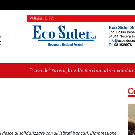
PUBBLICITA'
’ Tirreni, la Villa Vecchia oltre i vandali: il vero nodo è il se
ima seduta consiliare: “Serve chiarezza!”"
C
riesce di solidarizzare con gli istituti bancari. L'impressione,