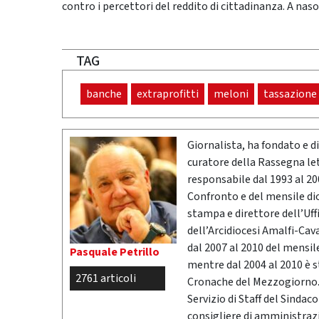
contro i percettori del reddito di cittadinanza. A nas
TAG
banche
extraprofitti
meloni
tassazione
Giornalista, ha fondato e dir
curatore della Rassegna l
responsabile dal 1993 al 200
Confronto e del mensile di
stampa e direttore dell’Uff
dell’Arcidiocesi Amalfi-Cav
dal 2007 al 2010 del mensil
Pasquale Petrillo
mentre dal 2004 al 2010 è 
2761 articoli
Cronache del Mezzogiorno. 
Servizio di Staff del Sindac
consigliere di amministrazio