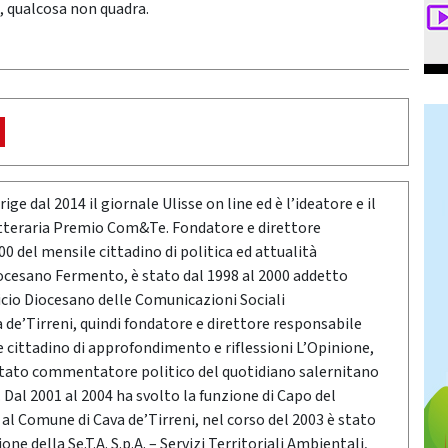
o, qualcosa non quadra.
ige dal 2014 il giornale Ulisse on line ed è l’ideatore e il
etteraria Premio Com&Te. Fondatore e direttore
0 del mensile cittadino di politica ed attualità
ocesano Fermento, è stato dal 1998 al 2000 addetto
icio Diocesano delle Comunicazioni Sociali
a de’Tirreni, quindi fondatore e direttore responsabile
e cittadino di approfondimento e riflessioni L’Opinione,
stato commentatore politico del quotidiano salernitano
Dal 2001 al 2004 ha svolto la funzione di Capo del
o al Comune di Cava de’Tirreni, nel corso del 2003 è stato
ne della Se.T.A. S.p.A. – Servizi Territoriali Ambientali,