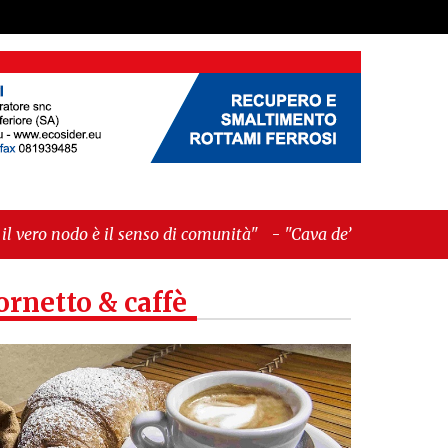
nso di comunità"
-
"Cava de’ Tirreni, La Fratellanza
ornetto & caffè