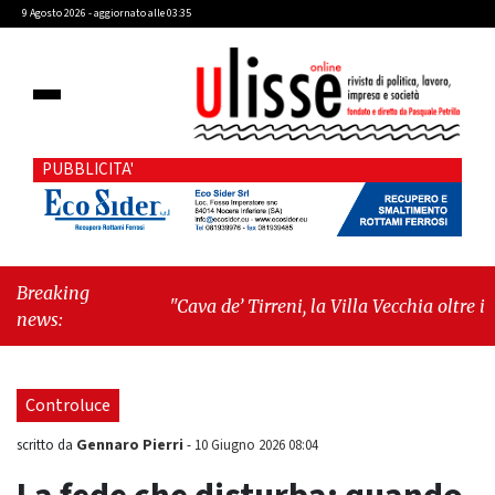
9 Agosto 2026 - aggiornato alle 03:35
PUBBLICITA'
Breaking
"Cava de’ Tirreni, la Villa Vecchia oltre i
news:
vandali: il vero nodo è il senso di comunità"
-
"Cava de’ Tirreni, La Fratellanza sull'ultima
seduta consiliare: “Serve chiarezza!”"
Controluce
Gennaro Pierri
scritto da
-
10 Giugno 2026 08:04