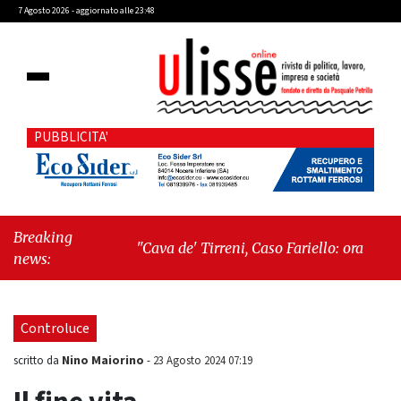
7 Agosto 2026 - aggiornato alle 23:48
PUBBLICITA'
Breaking
"Cava de' Tirreni, Caso Fariello: ora torniamo
news:
ai problemi veri"
-
"Cava de' Tirreni, quando
la burocrazia dimentica perché esiste"
Controluce
Nino Maiorino
scritto da
-
23 Agosto 2024 07:19