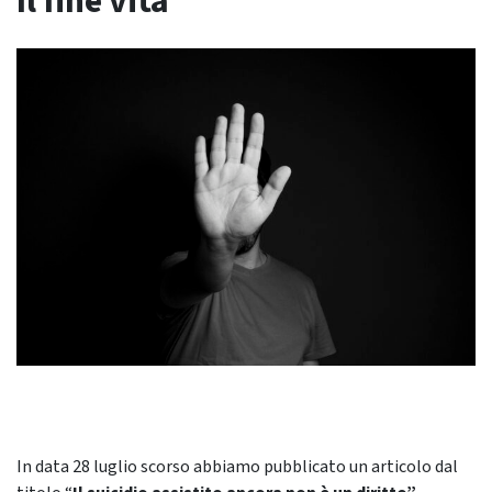
Il fine vita
In data 28 luglio scorso abbiamo pubblicato un articolo dal