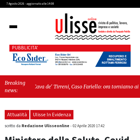
7 Agosto 2026 - aggiornato alle 14:08
PUBBLICITA'
Breaking
"Cava de' Tirreni, Caso Fariello: ora torniamo ai
news:
problemi veri"
-
"Cava de' Tirreni, quando la
burocrazia dimentica perché esiste"
Attualità
Ulisse In Evidenza
Redazione Ulisseonline
scritto da
-
02 Aprile 2020 17:42