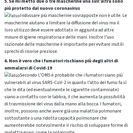
5. Se mi metto due o tre mascherine una sull’altra sono
più protetto dal nuovo coronavirus
Indossare più mascherine sovrapposte non è utile. Le
mascherine aiutano a limitare la diffusione del virus ma il
loro utilizzo deve essere adottato in aggiunta ad altre
misure di igiene respiratoria e delle mani. Inoltre l’uso
razionale delle mascherine è importante per evitare inutili
sprechi di risorse preziose.
6. Non è vero che i fumatori rischiano più degli altri di
ammalarsi di Covid-19
Secondo L’OMS è probabile che i fumatori siano più
vulnerabili al virus SARS-CoV-2 in quanto l’atto del fumo fa sì
che le dita (ed eventualmente le sigarette contaminate)
siano a contatto con le labbra, il che aumenta la possibilità
di trasmissione del virus dalla mano alla bocca. I fumatori,
inoltre, possono anche avere già una malattia polmonare
sottostante o una ridotta capacità polmonare che
aumenterebbe notevolmente il rischio di sviluppare forme di
malattia gravi, come la polmonite.